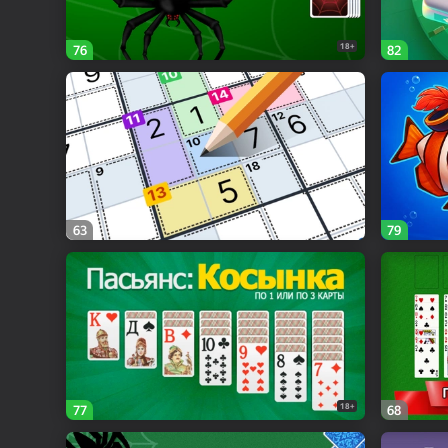
18+
76
82
63
79
18+
77
68