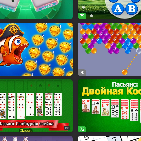
79
70
16+
72