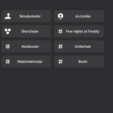
Simulyatorlar
.io o‘yinlar
Sharchalar
Five nights at freddy
Avtobuslar
Undertale
Mobil telefonlar
Barbi