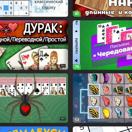
80
16+
76
18+
53