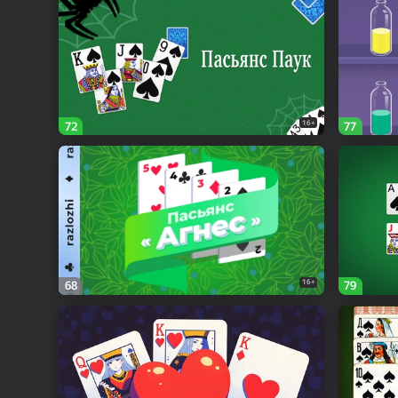
16+
72
77
16+
68
79