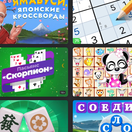
75
16+