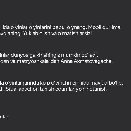
da o‘yinlar o‘yinlarini bepul o‘ynang. Mobil qurilma
vqlaning. Yuklab olish va o‘rnatishlarsiz!
yinlar dunyosiga kirishingiz mumkin bo‘ladi.
ardidan va matryoshkalardan Anna Axmatovagacha.
da o‘yinlar janrida ko‘p o‘yinchi rejimida mavjud bo‘lib,
di. Siz allaqachon tanish odamlar yoki notanish
nlari