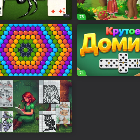
16+
78
71