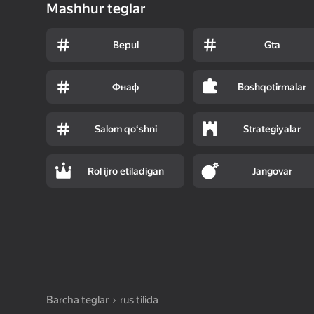
Mashhur teglar
Bepul
Gta
Фнаф
Boshqotirmalar
Salom qoʻshni
Strategiyalar
Rol ijro etiladigan
Jangovar
Barcha teglar
rus tilida