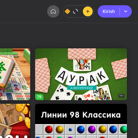
Kirish
Kirish
18+
79