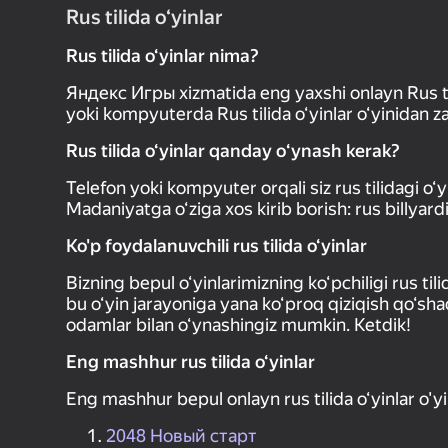
Rus tilida o‘yinlar
Rus tilida o‘yinlar nima?
Яндекс Игры xizmatida eng yaxshi onlayn Rus tili
yoki kompyuterda Rus tilida o‘yinlar o‘yinidan za
Rus tilida o‘yinlar qanday oʻynash kerak?
Telefon yoki kompyuter orqali siz rus tilidagi o‘
Madaniyatga o‘ziga xos kirib borish: rus billy
Ko'p foydalanuvchili rus tilida o‘yinlar
Bizning bepul o‘yinlarimizning ko‘pchiligi rus tili
bu o‘yin jarayoniga yana ko‘proq qiziqish qo‘sha
odamlar bilan o‘ynashingiz mumkin. Ketdik!
Eng mashhur rus tilida o‘yinlar
Eng mashhur bepul onlayn rus tilida o‘yinlar o'yi
2048 Новый старт