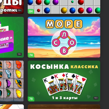
16+
84
16+
74
16+
78