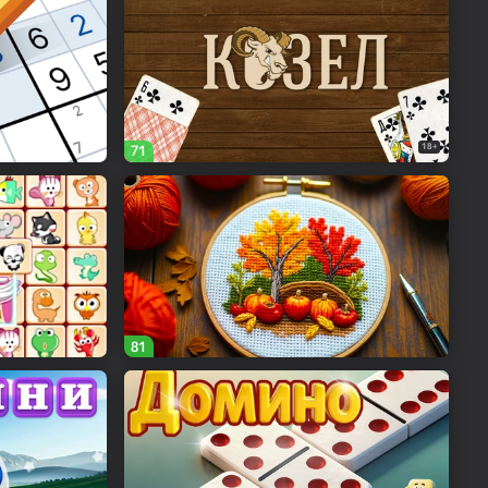
18+
71
81