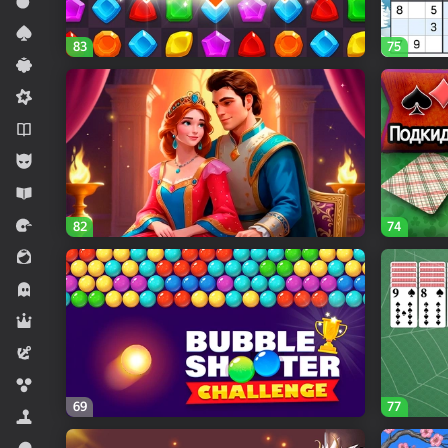
Jangovar
Kartali oʻyinlar
83
75
Kazual
Midkor
Novellalar
Oʻgʻil bolalar uchun
Oʻrgatuvchi
Poygalar
82
74
Qiz bolalar uchun
Qo‘rqinchlilar
Rol ijro etiladigan
Sarguzasht
Sharchalar
69
77
Simulyatorlar