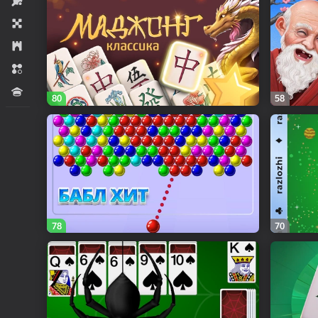
Sport
Stol ustida
Strategiyalar
Uchtasi bir qator
Viktorinalar
80
58
78
70