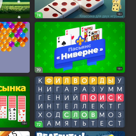
18+
74
16+
70
18+
72