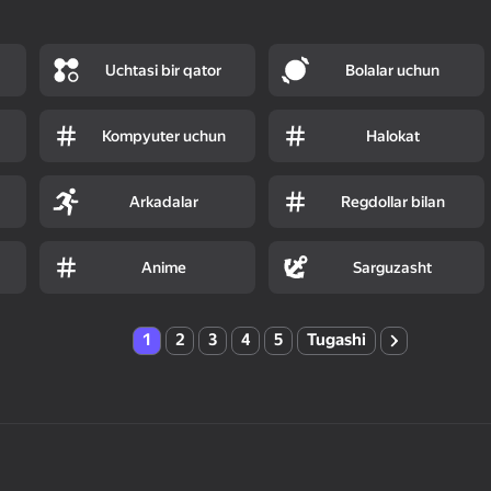
Uchtasi bir qator
Bolalar uchun
Kompyuter uchun
Halokat
Arkadalar
Regdollar bilan
Anime
Sarguzasht
1
2
3
4
5
Tugashi