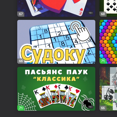
18+
67
68
66
71
16+
71
66