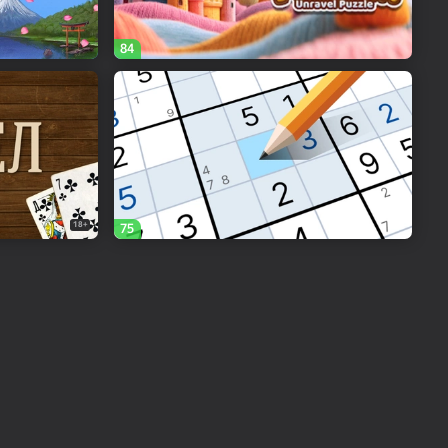
84
18+
75