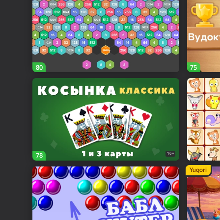
80
75
16+
78
Yuqori