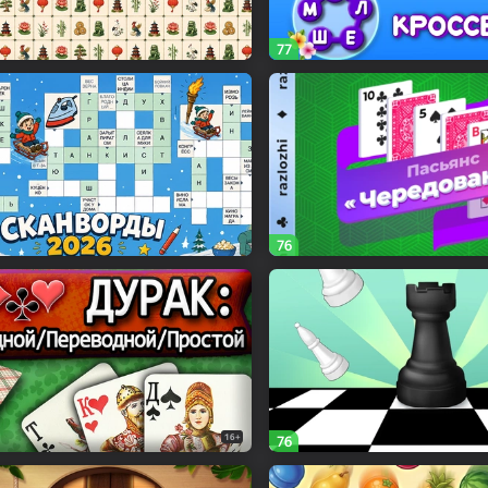
77
76
16+
76