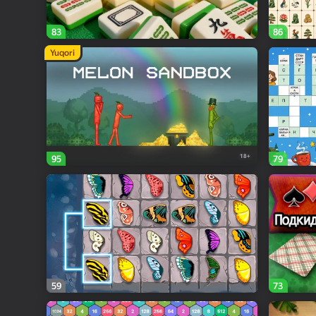
83
86
Yuqori
18+
95
79
59
73