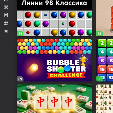
Stol ustida
Strategiyalar
Uchtasi bir qator
Viktorinalar
84
83
69
80