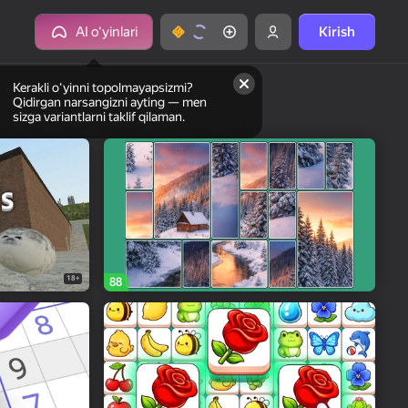
AI o‘yinlari
Kirish
Kerakli oʻyinni topolmayapsizmi?
Qidirgan narsangizni ayting — men
sizga variantlarni taklif qilaman.
18+
88