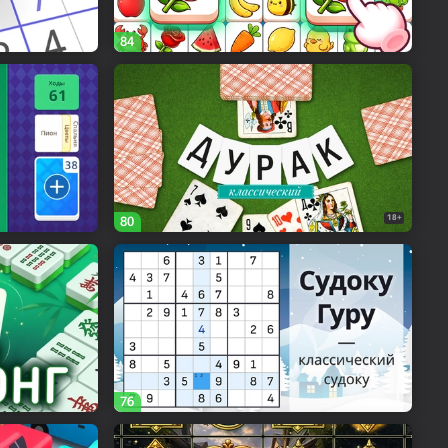
84
18+
80
76