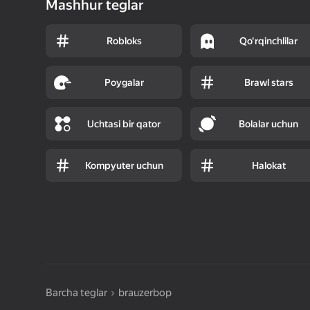
Mashhur teglar
Robloks
Qo‘rqinchlilar
Poygalar
Brawl stars
Uchtasi bir qator
Bolalar uchun
Kompyuter uchun
Halokat
Barcha teglar
brauzerbop