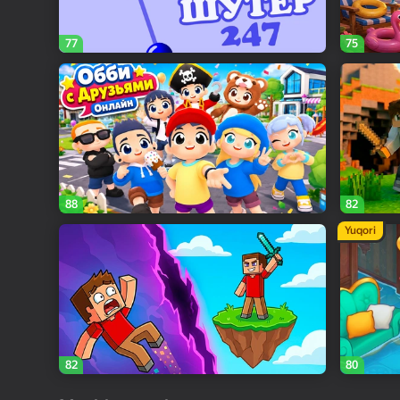
77
75
88
82
Yuqori
82
80