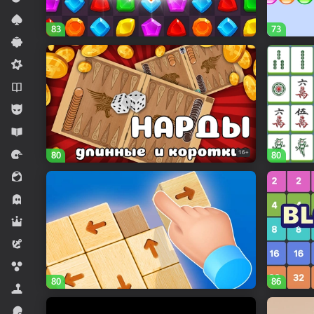
Kartali oʻyinlar
83
73
Kazual
Midkor
Novellalar
Oʻgʻil bolalar uchun
Oʻrgatuvchi
Poygalar
16+
80
80
Qiz bolalar uchun
Qo‘rqinchlilar
Rol ijro etiladigan
Sarguzasht
Sharchalar
80
86
Simulyatorlar
Sport