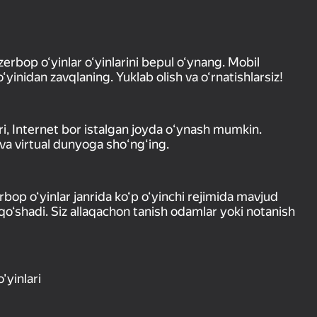
rbop o‘yinlar o‘yinlarini bepul o‘ynang. Mobil
inidan zavqlaning. Yuklab olish va o‘rnatishlarsiz!
ori, Internet bor istalgan joyda oʻynash mumkin.
 va virtual dunyoga shoʻngʻing.
rbop o‘yinlar janrida ko‘p o‘yinchi rejimida mavjud
 qo‘shadi. Siz allaqachon tanish odamlar yoki notanish
'yinlari