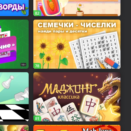
82
16+
78
81