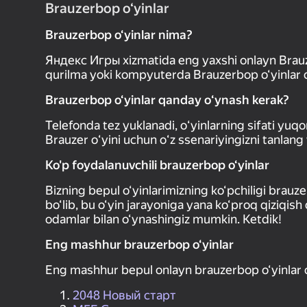
Brauzerbop o‘yinlar
Brauzerbop o‘yinlar nima?
Яндекс Игры xizmatida eng yaxshi onlayn Brauze
qurilma yoki kompyuterda Brauzerbop o‘yinlar o‘y
Brauzerbop o‘yinlar qanday oʻynash kerak?
Telefonda tez yuklanadi, oʻyinlarning sifati yuq
Brauzer oʻyini uchun oʻz ssenariyingizni tanlang
Ko'p foydalanuvchili brauzerbop o‘yinlar
Bizning bepul o‘yinlarimizning ko‘pchiligi brauze
bo‘lib, bu o‘yin jarayoniga yana ko‘proq qiziqish
odamlar bilan o‘ynashingiz mumkin. Ketdik!
Eng mashhur brauzerbop o‘yinlar
Eng mashhur bepul onlayn brauzerbop o‘yinlar o
2048 Новый старт