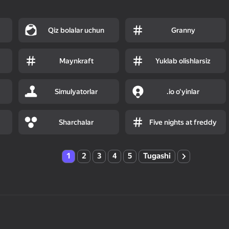
Qiz bolalar uchun
Granny
Maynkraft
Yuklab olishlarsiz
Simulyatorlar
.io o‘yinlar
Sharchalar
Five nights at freddy
1
2
3
4
5
Tugashi