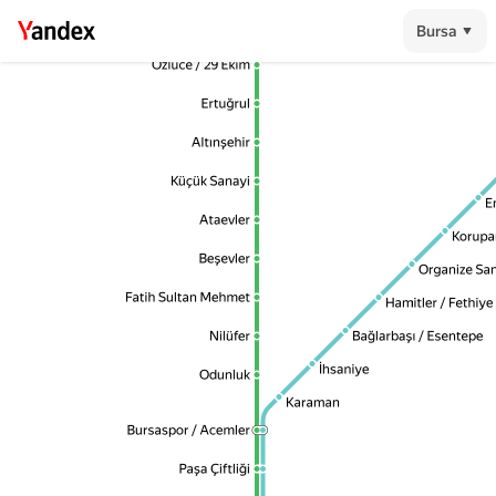
Yüzüncüyıl
Yüzüncüyıl
Bursa
Özlüce / 29 Ekim
Özlüce / 29 Ekim
Ertuğrul
Ertuğrul
Altınşehir
Altınşehir
Küçük Sanayi
Küçük Sanayi
E
E
Ataevler
Ataevler
Korupa
Korupa
Beşevler
Beşevler
Organize Sa
Organize Sa
Fatih Sultan Mehmet
Fatih Sultan Mehmet
Hamitler / Fethiye
Hamitler / Fethiye
Bağlarbaşı / Esentepe
Bağlarbaşı / Esentepe
Nilüfer
Nilüfer
İhsaniye
İhsaniye
Odunluk
Odunluk
Karaman
Karaman
Bursaspor / Acemler
Bursaspor / Acemler
Paşa Çiftliği
Paşa Çiftliği