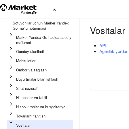
🔥
Sotuvchilar uchun Marker Yandex
Vositalar
Go ma’lumotnomasi
Market Yandex Go haqida asosiy
ma'lumot
API
Agentlik yordam
Qanday ulaniladi
Mahsulotlar
Ombor va saqlash
Buyurtmalar bilan ishlash
Sifat nazorati
Hisobotlar va tahlil
Hisob-kitoblar va buxgalteriya
Tovarlarni tanitish
Vositalar