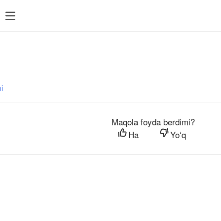
i
Maqola foyda berdimi?
Ha
Yoʻq