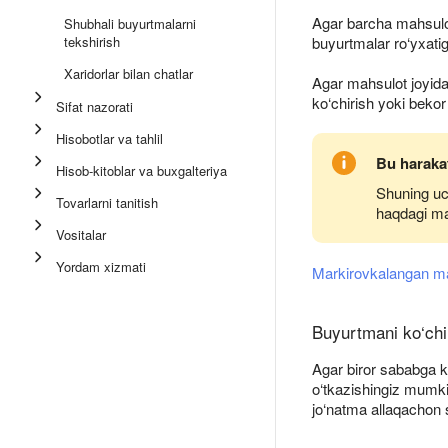
Agar barcha mahsulot
Shubhali buyurtmalarni
tekshirish
buyurtmalar ro‘yxati
Xaridorlar bilan chatlar
Agar mahsulot joyid
ko‘chirish yoki bekor 
Sifat nazorati
Hisobotlar va tahlil
Bu harakat
Hisob-kitoblar va buxgalteriya
Shuning uc
Tovarlarni tanitish
haqdagi ma
Vositalar
Yordam xizmati
Markirovkalangan mah
Buyurtmani ko‘chi
Agar biror sababga ko
o‘tkazishingiz mumki
jo‘natma allaqachon 