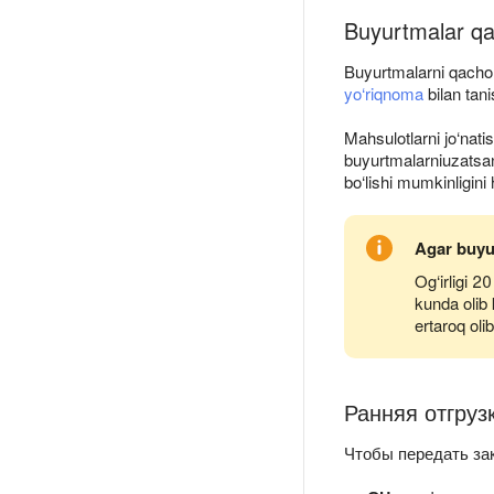
Buyurtmalar qa
Buyurtmalarni qachon
yo‘riqnoma
bilan tani
Mahsulotlarni jo‘nati
buyurtmalarni
uzatsan
bo‘lishi mumkinligini 
Agar buyur
Og‘irligi 2
kunda olib 
ertaroq oli
Ранняя отгруз
Чтобы передать за