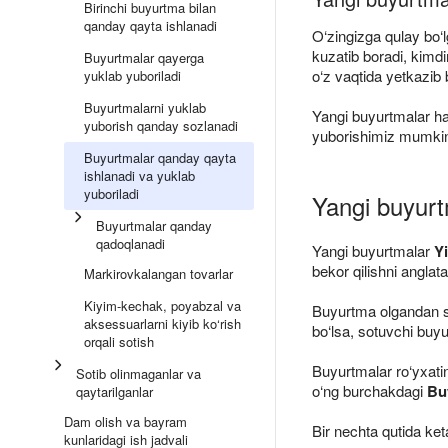
Birinchi buyurtma bilan
qanday qayta ishlanadi
O‘zingizga qulay bo‘l
kuzatib boradi, kimd
Buyurtmalar qayerga
o‘z vaqtida yetkazib 
yuklab yuboriladi
Buyurtmalarni yuklab
Yangi buyurtmalar haq
yuborish qanday sozlanadi
yuborishimiz mumki
Buyurtmalar qanday qayta
ishlanadi va yuklab
yuboriladi
Yangi buyurt
Buyurtmalar qanday
qadoqlanadi
Yangi buyurtmalar
Y
bekor qilishni anglata
Markirovkalangan tovarlar
Kiyim-kechak, poyabzal va
Buyurtma olgandan so
aksessuarlarni kiyib ko‘rish
bo‘lsa, sotuvchi buyu
orqali sotish
Buyurtmalar ro‘yxati
Sotib olinmaganlar va
o‘ng burchakdagi
Bu
qaytarilganlar
Dam olish va bayram
Bir nechta qutida ket
kunlaridagi ish jadvali