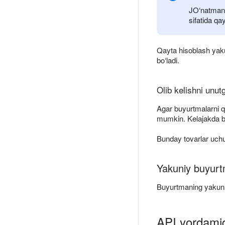
JO‘natmani
sifatida qa
Qayta hisoblash yakun
bo‘ladi.
Olib kelishni unut
Agar buyurtmalarni qa
mumkin. Kelajakda bu 
Bunday tovarlar uchun
Yakuniy buyurt
Buyurtmaning yakuniy
API yordamid