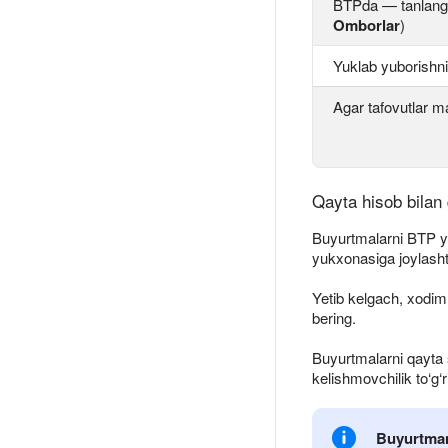
BTPda — tanlanga
Omborlar
)
Yuklab yuborish
Agar tafovutlar m
Qayta hisob bilan 
Buyurtmalarni BTP yok
yukxonasiga joylash
Yetib kelgach, xodiml
bering.
Buyurtmalarni qayta 
kelishmovchilik to‘g‘r
Buyurtman