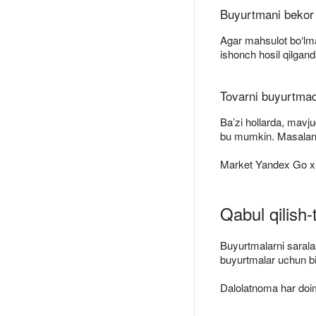
Buyurtmani bekor 
Agar mahsulot bo‘lm
ishonch hosil qilgan
Tovarni buyurtmad
Ba’zi hollarda, mav
bu mumkin. Masalan, s
Market Yandex Go xar
Qabul qilish-
Buyurtmalarni saralas
buyurtmalar uchun bi
Dalolatnoma har doim