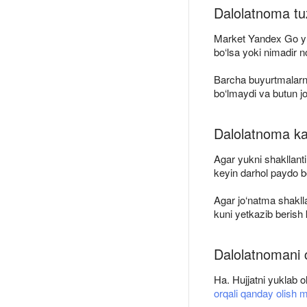
Dalolatnoma tu
Market Yandex Go yuk
bo‘lsa yoki nimadir n
Barcha buyurtmalarni
bo‘lmaydi va butun j
Dalolatnoma ka
Agar yukni shakllant
keyin darhol paydo bo
Agar jo‘natma shakll
kuni yetkazib berish
Dalolatnomani 
Ha. Hujjatni yuklab o
orqali qanday olish