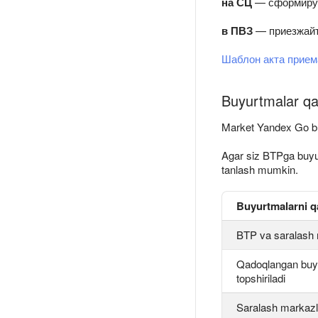
на СЦ
— сформируйт
в ПВЗ
— приезжайте
Шаблон акта прием
Buyurtmalar qa
Market Yandex Go bu
Agar siz BTPga buyurt
tanlash mumkin.
Buyurtmalarni qa
BTP va saralash 
Qadoqlangan buyu
topshiriladi
Saralash markazl