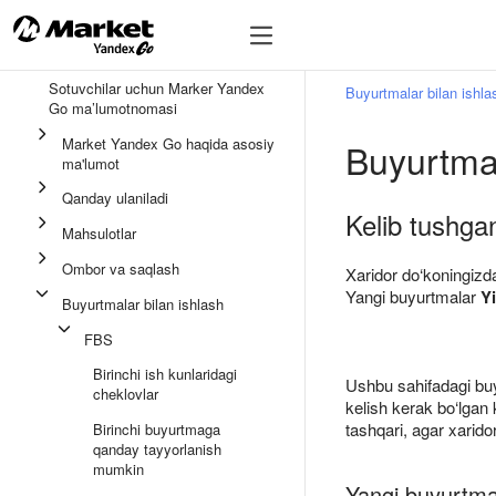
🔥
Sotuvchilar uchun Marker Yandex
Buyurtmalar bilan ishla
Go ma’lumotnomasi
Market Yandex Go haqida asosiy
Buyurtmal
ma'lumot
Qanday ulaniladi
Kelib tushga
Mahsulotlar
Ombor va saqlash
Xaridor do‘koningiz
Yangi buyurtmalar
Yi
Buyurtmalar bilan ishlash
FBS
Birinchi ish kunlaridagi
Ushbu sahifadagi buy
cheklovlar
kelish kerak bo‘lgan
tashqari, agar xarid
Birinchi buyurtmaga
qanday tayyorlanish
mumkin
Yangi buyurtmal