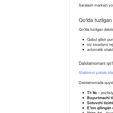
Saralash markazi y
Qo‘lda tuzilga
Qo‘lda tuzilgan dalol
Qabul qilish pun
siz tovarlarni r
avtomatik shakll
Dalolatnomani qo‘
Shablonni yuklab oli
Dalolatnomada quyidagi
T/r №
– pozitsiy
Buyurtmachi ti
Sotuvchi tizim
E’lon qilingan
Vazn, kg
– tova