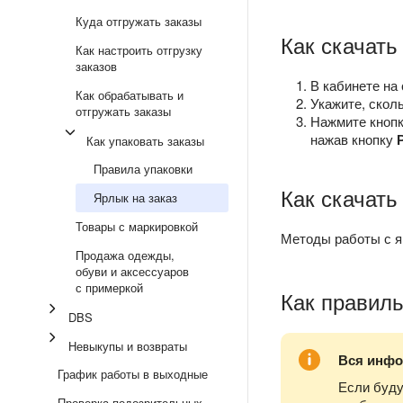
Куда отгружать заказы
Как скачать
Как настроить отгрузку
заказов
В кабинете на
Как обрабатывать и
Укажите, сколь
отгружать заказы
Нажмите кноп
нажав кнопку
Как упаковать заказы
Правила упаковки
Как скачать
Ярлык на заказ
Товары с маркировкой
Методы работы с я
Продажа одежды,
обуви и аксессуаров
с примеркой
Как правил
DBS
Невыкупы и возвраты
Вся инфо
График работы в выходные
Если буду
Проверка подозрительных