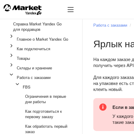
🔥
Справка Market Yandex Go
Работа с заказами
для продавцов
Главное о Market Yandex Go
Ярлык на
Как подключиться
Товары
На каждом заказе 
получить через API
Склады и хранение
Для каждого заказ
Работа с заказами
на упаковке есть с
FBS
клеить новый.
Ограничения в первые
дни работы
Если в за
Как подготовиться к
У каждого
первому заказу
такие зак
Как обработать первый
заказ