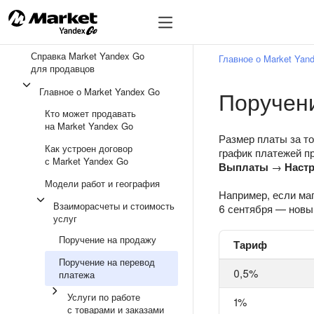
🔥
Справка Market Yandex Go
Главное о Market Yan
для продавцов
Главное о Market Yandex Go
Поручен
Кто может продавать
на Market Yandex Go
Размер платы за то
Как устроен договор
график платежей п
с Market Yandex Go
Выплаты
→
Наст
Модели работ и география
Например, если маг
Взаиморасчеты и стоимость
6 сентября — новый
услуг
Поручение на продажу
Тариф
Поручение на перевод
0,5%
платежа
Услуги по работе
1%
с товарами и заказами