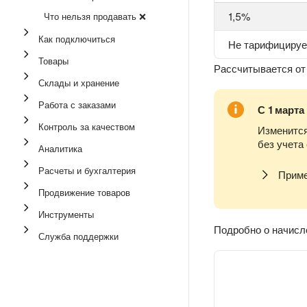
1,5%
Что нельзя продавать ❌
Как подключиться
Не тарифицируе
Товары
Рассчитывается от
Склады и хранение
Работа с заказами
С 1 марта
Контроль за качеством
Изменится
без учета
Аналитика
Расчеты и бухгалтерия
Прим
Продвижение товаров
Инструменты
Подробно о начисл
Служба поддержки