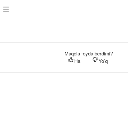
Maqola foyda berdimi?
Ha
Yoʻq