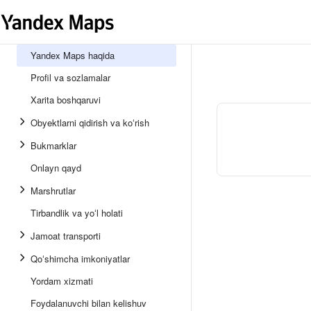
Yandex Maps haqida
Profil va sozlamalar
Xarita boshqaruvi
Obyektlarni qidirish va koʻrish
Bukmarklar
Onlayn qayd
Marshrutlar
Tirbandlik va yoʻl holati
Jamoat transporti
Qoʻshimcha imkoniyatlar
Yordam xizmati
Foydalanuvchi bilan kelishuv