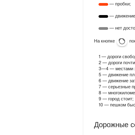
— пробки;
— движение
— нет досто
На кнопке
по
1 — дороги своб
2 — дороги почт
3—4 — местами 
5 — движение пл
6 — движение за
7 — серьезные п
8 — многокиломе
9 — город стоит;
10 — пешком быс
Дорожные с