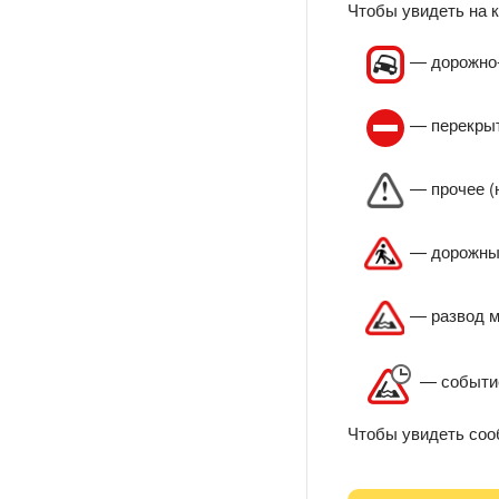
Чтобы увидеть на к
— дорожно-
— перекрыт
— прочее (н
— дорожны
— развод м
— событие
Чтобы увидеть соо