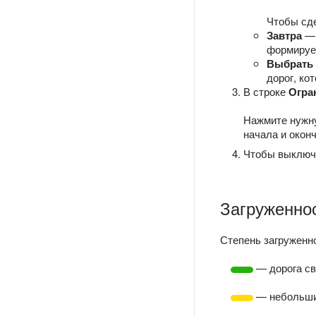
Чтобы сд
Завтра
— 
формирует
Выбрать
дорог, ко
В строке
Огра
Нажмите нужну
начала и окон
Чтобы выключ
Загруженно
Степень загруженно
— дорога св
— небольши