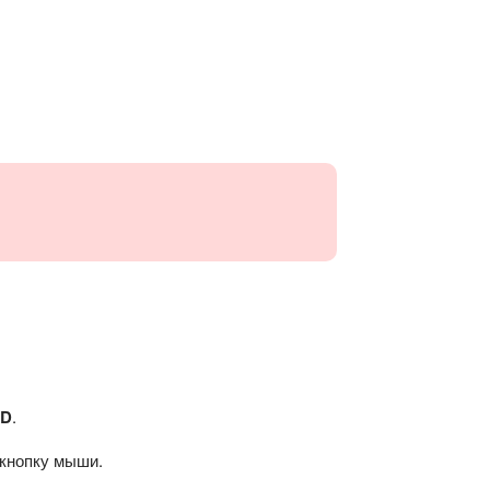
2D
.
 кнопку мыши.