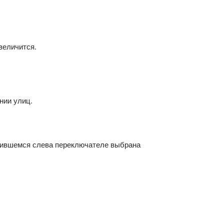
величится.
нии улиц.
явившемся слева переключателе выбрана