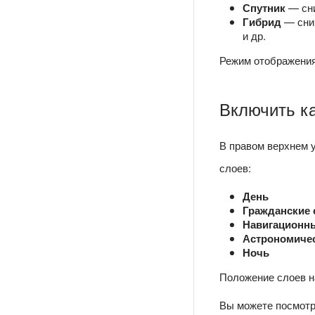
Спутник
— сни
Гибрид
— сним
и др.
Режим отображения
Включить ка
В правом верхнем 
слоев:
День
Гражданские 
Навигационн
Астрономичес
Ночь
Положение слоев н
Вы можете посмотр