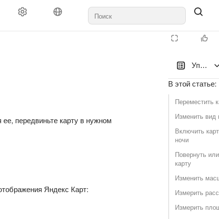
Управле
В этой статье
:
Переместить к
Изменить вид 
 ее, передвиньте карту в нужном
Включить карт
ночи
Повернуть или
карту
Изменить мас
отображения Яндекс Карт:
Измерить расс
Измерить пло