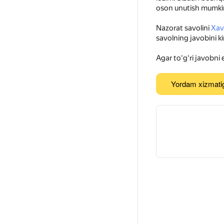
oson unutish mumki
Nazorat savolini
Xavf
savolning javobini ki
Agar toʻgʻri javobni
Yordam xizmati