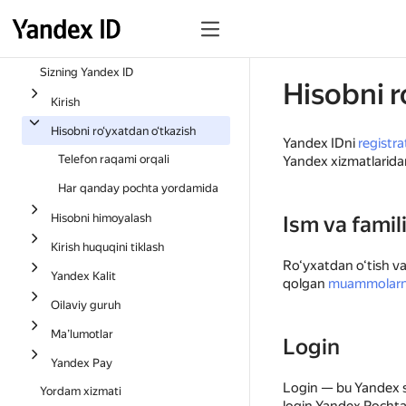
Sizning Yandex ID
Hisobni r
Kirish
Hisobni ro‘yxatdan o‘tkazish
Yandex IDni
registra
Telefon raqami orqali
Yandex xizmatlaridan
Har qanday pochta yordamida
Hisobni himoyalash
Ism va famil
Kirish huquqini tiklash
Ro‘yxatdan o‘tish va
Yandex Kalit
qolgan
muammolarni h
Oilaviy guruh
Ma’lumotlar
Login
Yandex Pay
Login — bu Yandex sa
Yordam xizmati