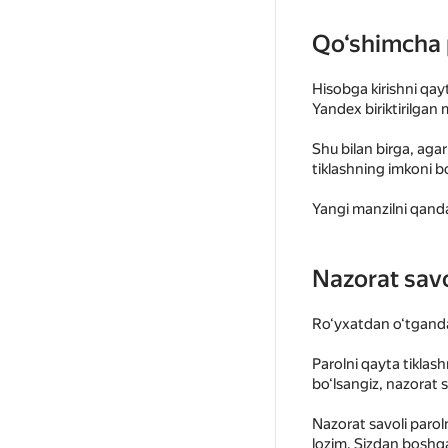
Qo‘shimcha 
Hisobga kirishni qay
Yandex biriktirilgan 
Shu bilan birga, aga
tiklashning imkoni b
Yangi manzilni qanda
Nazorat savo
Ro‘yxatdan o‘tgandan 
Parolni qayta tiklas
bo‘lsangiz, nazorat s
Nazorat savoli parol
lozim. Sizdan boshq