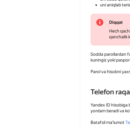
uni aniqlab teri
Diqqat
Hech qacho
qanchalik k
Sodda parollardan 
kuningiz yoki paspo
Parol va hisobni yax
Telefon raq
Yandex ID hisobiga b
yordam beradi va ko‘
Batafsil ma’lumot
Te