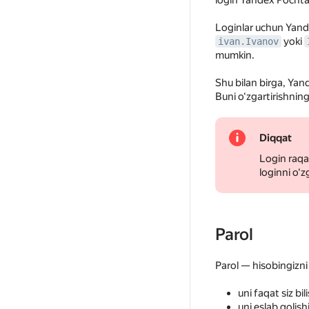
login Yandex Pochtan
Loginlar uchun Yande
yoki
ivan.Ivanov
mumkin.
Shu bilan birga, Yan
Buni o‘zgartirishni
Diqqat
Login raqa
loginni o‘z
Parol
Parol — hisobingizni 
uni faqat siz bil
uni eslab qolish