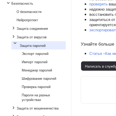
Безопасность
проверять
ваши
надежно защи
О безопасности
восстановить 
защититься о
Нейропротект
ориентируется 
Защита соединения
экспортироват
Защита от вирусов
Узнайте больше
Защита паролей
Статья «Как м
Экспорт паролей
Импорт паролей
Написать в служб
Менеджер паролей
Шифрование паролей
Проверка паролей
Пароли на разных
устройствах
Защита от мошенничества