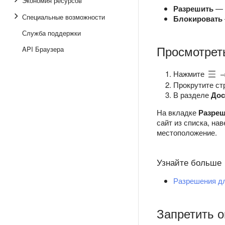
Экономия ресурсов
Разрешить
— ч
Специальные возможности
Блокировать
Служба поддержки
Просмотрет
API Браузера
Нажмите
Прокрутите ст
В разделе
Дос
На вкладке
Разре
сайт из списка, на
местоположение.
Узнайте больше
Разрешения дл
Запретить 