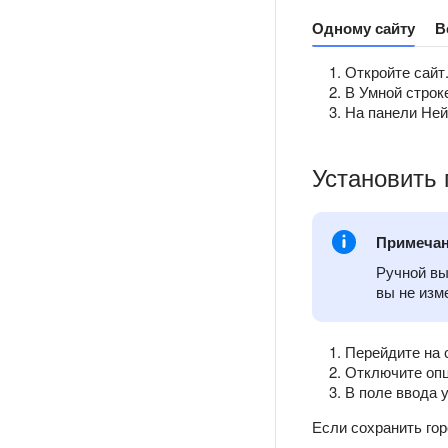
Одному сайту
В
Откройте сайт
В Умной строк
На панели Ней
Установить 
Примеча
Ручной вы
вы не изм
Перейдите на
Отключите о
В поле ввода 
Если сохранить го