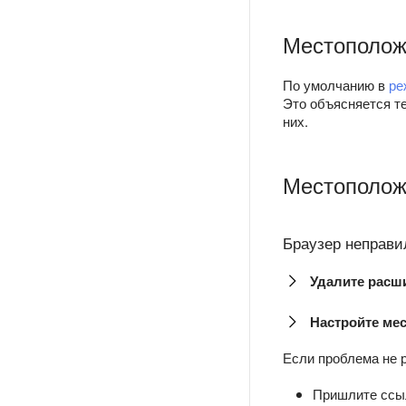
Местополож
По умолчанию в
ре
Это объясняется те
них.
Местополож
Браузер неправи
Удалите расш
Настройте ме
Если проблема не 
Пришлите ссыл