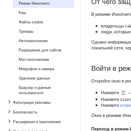
От чего за
Режим Инкогнито
Кеш
В режиме Инкогнито
Файлы cookie
владельцы сай
Трекеры
люди, которые
Автозаполнение
Однако информация
локальной сети, че
Разрешения для сайтов
Местоположение
Войти в реж
Микрофон и камера
Удаление данных
Откройте окно в р
Браузер и данные
Нажмите
пользователя
Нажмите ссыл
Фильтрация рекламы
Нажмите
клав
Безопасность
Окно в режиме Инк
Расширения и приложения
Переход в режим 