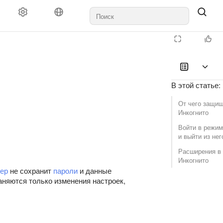
В этой статье
:
От чего защи
Инкогнито
Войти в режим
и выйти из нег
Расширения в
Инкогнито
ер
не сохранит
пароли
и данные
аняются только изменения настроек,