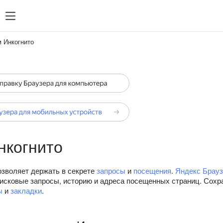
 Инкогнито
нкогнито
озволяет держать в секрете
запросы
и
посещения
.
Яндекс Брауз
оисковые запросы, историю и адреса посещенных страниц. Сохр
ы
и
закладки
.