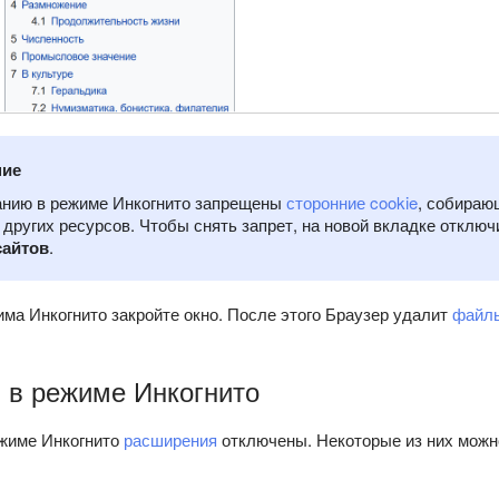
ние
анию в режиме Инкогнито запрещены
сторонние cookie
, собираю
 других ресурсов. Чтобы снять запрет, на новой вкладке отклю
сайтов
.
ма Инкогнито закройте окно. После этого Браузер удалит
файлы
 в режиме Инкогнито
жиме Инкогнито
расширения
отключены. Некоторые из них можн