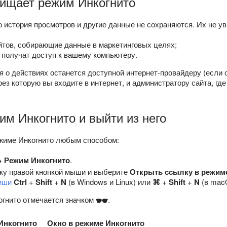
щищает режим Инкогнито
 история просмотров и другие данные не сохраняются. Их не ув
тов, собирающие данные в маркетинговых целях;
 получат доступ к вашему компьютеру.
 о действиях останется доступной интернет-провайдеру (если 
рез которую вы входите в интернет, и администратору сайта, гд
им Инкогнито и выйти из него
ежиме Инкогнито любым способом:
→
Режим Инкогнито
.
ку правой кнопкой мыши и выберите
Открыть ссылку в режим
иши
Ctrl
+
Shift
+
N
(в Windows и Linux) или
⌘
+
Shift
+
N
(в mac
огнито отмечается значком
.
Инкогнито
Окно в режиме Инкогнито