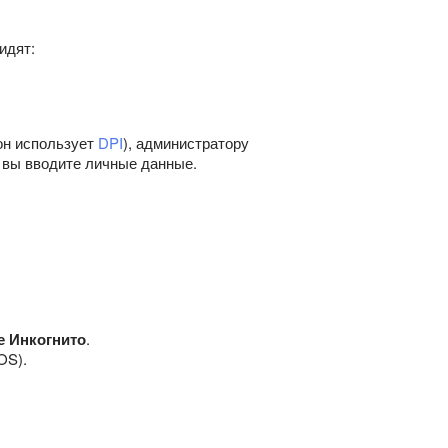
идят:
он использует
DPI
), администратору
е вы вводите личные данные.
е Инкогнито
.
OS).