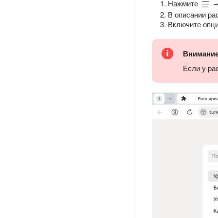
Нажмите
В описании р
Включите опц
Внимани
Если у ра