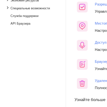
Экономия ресурсов
Разреш
Специальные возможности
Управл
Служба поддержки
Местоп
API Браузера
Настро
Доступ
Настро
Браузе
Узнайт
Удален
Полнос
Узнайте больше