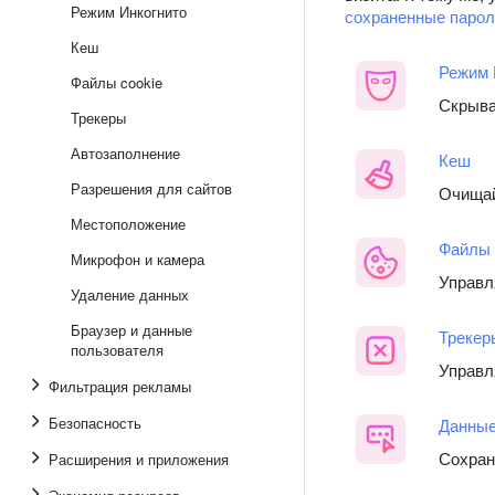
Режим Инкогнито
сохраненные парол
Кеш
Режим 
Файлы cookie
Скрыва
Трекеры
Автозаполнение
Кеш
Разрешения для сайтов
Очищай
Местоположение
Файлы 
Микрофон и камера
Управл
Удаление данных
Браузер и данные
Трекер
пользователя
Управл
Фильтрация рекламы
Безопасность
Данные
Сохран
Расширения и приложения