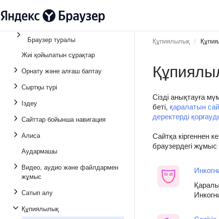
Браузер туралы
Құпиялылық
Құпия
Жиі қойылатын сұрақтар
Құпиялы
Орнату және алғаш баптау
Сыртқы түрі
Сізді анықтауға мү
Іздеу
беті,
қаралатын сай
деректерді қорғау
Сайттар бойынша навигация
Алиса
Сайтқа кіргеннен ке
браузердегі жұмыс 
Аудармашы
Видео, аудио және файлдармен
Инкогн
жұмыс
Қаралы
Сатып алу
Инкогн
Құпиялылық
Cookie