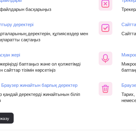
 файлдарын басқарыңыз
Трекер
лтыру деректері
Сайтта
арталарының деректерін, құпиясөздер мен
Сайтта
ақпаратты сақтаңыз
сқан жері
Микро
жеріңізді баптаңыз және ол қолжетімді
Микроф
 сайттар тізімін көрсетіңіз
бапта
 Браузер жинайтын барлық деректер
Браузе
р қандай деректерді жинайтынын біліп
Тарих,
з
немесе
 жазу