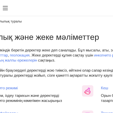
лылық туралы
лық және жеке мәліметтер
мкіндік беретін деректер жеке деп саналады. Бұл мысалы, аты,
ттар
,
геолокация
. Жеке деректерді құпия сақтау үшін
инкогнито 
дың жалпы ережелерін
сақтаңыз.
йін браузердегі деректерді жою тиімсіз, өйткені олар сапар кезі
туралы деректерді жойып, сізге қажетті ақпаратты жоғалту қауп
ито режимі
Кеш
м, іздеу тарихын және деректерді
Орын б
ито режимінің көмегімен жасырыңыз
тазар
 файлдары
Трекер