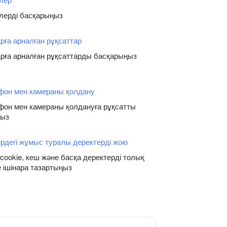
лерді басқарыңыз
рға арналған рұқсаттар
рға арналған рұқсаттарды басқарыңыз
фон мен камераны қолдану
он мен камераны қолдануға рұқсатты
ңыз
рдегі жұмыс туралы деректерді жою
 cookie, кеш және басқа деректерді толық
 ішінара тазартыңыз