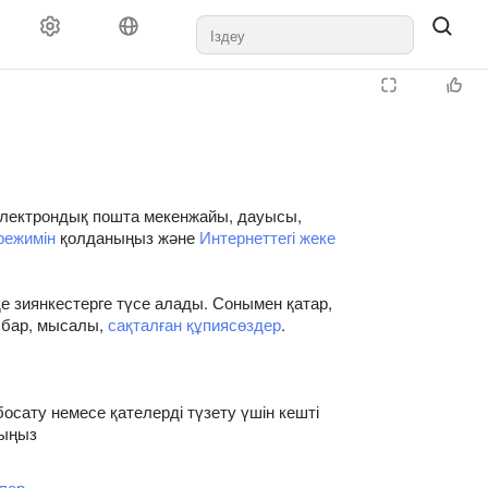
 электрондық пошта мекенжайы, дауысы,
режимін
қолданыңыз және
Интернеттегі жеке
нде зиянкестерге түсе алады. Сонымен қатар,
і бар, мысалы,
сақталған құпиясөздер
.
осату немесе қателерді түзету үшін кешті
тыңыз
лер