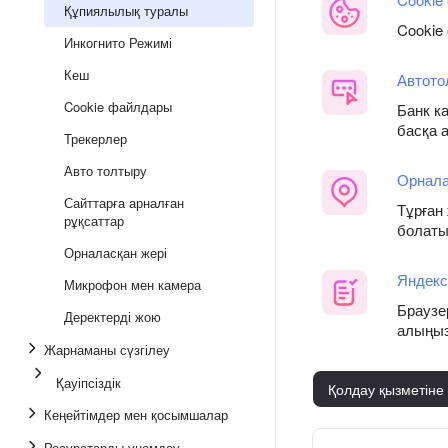
Құпиялылық туралы
Cookie
Инкогнито Режимі
Кеш
Автото
Cookie файлдары
Банк к
басқа 
Трекерлер
Авто толтыру
Орнала
Сайттарға арналған
Тұрған 
рұқсаттар
болатын
Орналасқан жері
Яндекс
Микрофон мен камера
Браузе
Деректерді жою
алыңы
Жарнаманы сүзгілеу
Қауіпсіздік
Қолдау қызметіне
Кеңейтімдер мен қосымшалар
Ресурстарды үнемдеу