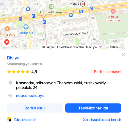
© Яндекс
Foydalanish shartlari
Maxfiylik
100 m
Diviya
Stomatologiya klinikasi
Reyting
4,9
Endi ishlamaydi
Krasnodar, mikrorayon Cheryomushki, Yushkovskiy
pereulok, 24
персональ.рус
Borish usuli
Tashkilot haqida
Taksi chaqirish
Xato haqida xabar berish