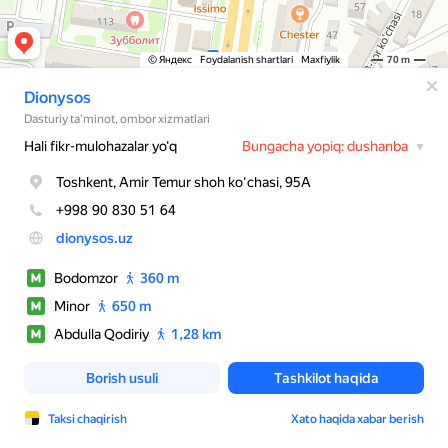
© Яндекс
Foydalanish shartlari
Maxfiylik
70 m
Dionysos
Dasturiy ta’minot, ombor xizmatlari
Hali fikr-mulohazalar yo‘q
Bungacha yopiq: dushanba
Toshkent, Amir Temur shoh koʻchasi, 95A
+998 90 830 51 64
dionysos.uz
Bodomzor
360 m
Minor
650 m
Abdulla Qodiriy
1,28 km
Borish usuli
Tashkilot haqida
Taksi chaqirish
Xato haqida xabar berish