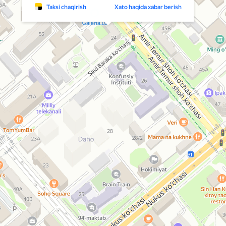
Taksi chaqirish
Xato haqida xabar berish