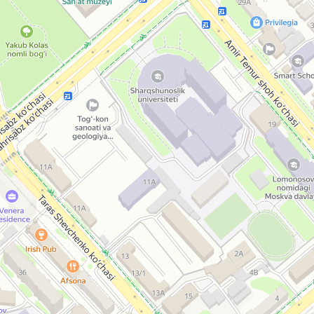
Asialuxe
Sayohlik agentligi
Yandex Mapsda ochish