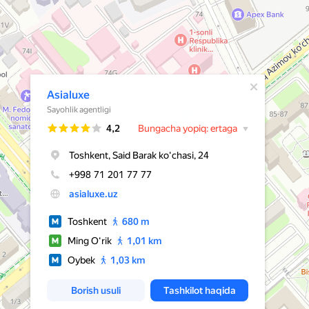
Qalqib chiquvchi oyna ochildi
Asialuxe
Sayohlik agentligi
Reyting
4,2
Bungacha yopiq: ertaga
Toshkent, Said Barak koʻchasi, 24
+998 71 201 77 77
asialuxe.uz
Toshkent
680 m
Ming Oʻrik
1,01 km
Oybek
1,03 km
Borish usuli
Tashkilot haqida