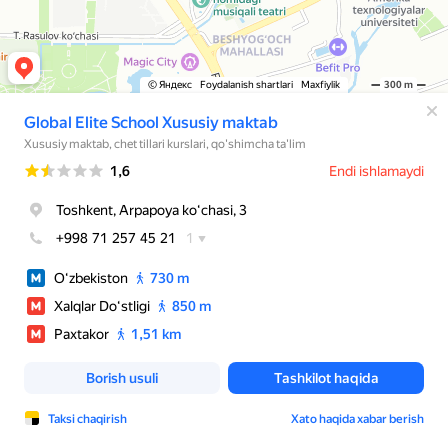
© Яндекс
Foydalanish shartlari
Maxfiylik
300 m
Global Elite School Xususiy maktab
Xususiy maktab, chet tillari kurslari, qo'shimcha ta'lim
Reyting
1,6
Endi ishlamaydi
Toshkent, Arpapoya koʻchasi, 3
+998 71 257 45 21
1
Oʻzbekiston
730 m
Xalqlar Doʻstligi
850 m
Paxtakor
1,51 km
Borish usuli
Tashkilot haqida
Taksi chaqirish
Xato haqida xabar berish