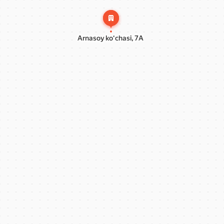
Arnasoy
koʻchasi,
7A