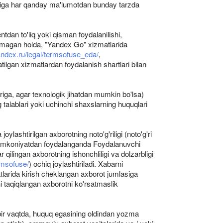
lariga har qanday ma'lumotdan bunday tarzda
dan to'liq yoki qisman foydalanilishi,
lanmagan holda, "Yandex Go" xizmatlarida
yandex.ru/legal/termsofuse_eda/
,
lgan xizmatlardan foydalanish shartlari bilan
iga, agar texnologik jihatdan mumkin bo'lsa)
 talablari yoki uchinchi shaxslarning huquqlari
ashtirilgan axborotning noto'g'riligi (noto'g'ri
al imkoniyatdan foydalanganda Foydalanuvchi
lingan axborotning ishonchliligi va dolzarbligi
rmsofuse/
) ochiq joylashtiriladi. Xabarni
atlarida kirish cheklangan axborot jumlasiga
hi taqiqlangan axborotni ko'rsatmaslik
 bir vaqtda, huquq egasining oldindan yozma