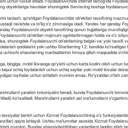
shi uchun ruxsat etiladi. Foydalanuvchida Internet tamog'ida Foydalan
rning obyektlariga havolalar shuningdek Servisning boshqa foydalanuvc
ni tanlash, qo'shilgan Foydalanuvchilar ob'ektlari tavsifining mazmuni, to
ustaqil ravishda va to'liq o'z zimmasiga oladi. Yandex har qanday Foyd
y Foydalanuvchi obyekti tavsifining qonun hujjatlariga muvofiqligi, to'
dalanuvchi ob'ektlari majmuini ogohlantirmagan holda va o'z ixtiyori
lsa, shuningdek Foydalanuvchi ob'ektlarining belgisi va/ yoki tavsifi 
lanish qoidalarini yoki ushbu Shartlarning 1.2. bandida ko'rsatilgan h
uchinchi shaxslarning manfaatlarinin hmoya qilish maqsadida o'chiri
ga, blogiga, mobil ilovasiga qo'yishi uchun karta kodini olish uchun 
bepul ochiq foydalanish uchun ochiq saytlar yoki mobil ilovalar doira
klaydigan loyihalar uchun ishlatish mumkin emas. Ro'yxatdan o'tish z
shrutlarni yaratish imkoniyatini beradi, bunda Foydalanuvchi tomonid
tiladi) ko'rsatiladi. Marshrutlarni yaratish asl ma'lumotlarni o'zgart
an tavsiyalar berish uchun Xizmat Foydalanuvchining o'z funksiyalarid
a manzillar) qayta ishlaydi. Ushbu ma'lumotlar asosida Xizmat Foydalan
tirishi mumkin. Bunday shaxsiylashtirilgan variantlarni taqdim etish