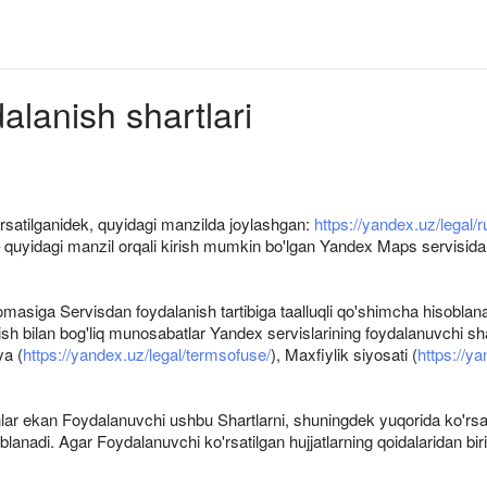
lanish shartlari
'rsatilganidek, quyidagi manzilda joylashgan:
https://yandex.uz/legal/r
uyidagi manzil orqali kirish mumkin bo'lgan Yandex Maps servisidan f
masiga Servisdan foydalanish tartibiga taalluqli qo'shimcha hisoblan
sh bilan bog'liq munosabatlar Yandex servislarining foydalanuvchi sh
ya (
https://yandex.uz/legal/termsofuse/
), Maxfiylik siyosati (
https://ya
lar ekan Foydalanuvchi ushbu Shartlarni, shuningdek yuqorida ko'rsatilg
oblanadi. Agar Foydalanuvchi ko'rsatilgan hujjatlarning qoidalaridan b