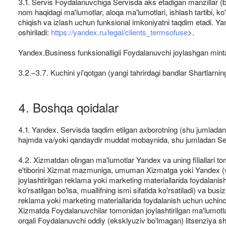
3.1. Servis Foydalanuvchiga Servisda aks etadigan manzillar (
nom haqidagi ma'lumotlar, aloqa ma'lumotlari, ishlash tartibi, ko'
chiqish va izlash uchun funksional imkoniyatni taqdim etadi. Y
oshiriladi:
https://yandex.ru/legal/clients_termsofuse
>.
Yandex.Business funksionalligii Foydalanuvchi joylashgan min
3.2.–3.7. Kuchini yi'qotgan (yangi tahrirdagi bandlar Shartlarnin
4. Boshqa qoidalar
4.1. Yandex, Servisda taqdim etilgan axborotning (shu jumlada
hajmda va/yoki qandaydir muddat mobaynida, shu jumladan Servisn
4.2. Xizmatdan olingan ma'lumotlar Yandex va uning filiallari to
e'tiborini Xizmat mazmuniga, umuman Xizmatga yoki Yandex (va fil
joylashtirilgan reklama yoki marketing materiallarida foydalanis
ko'rsatilgan bo'lsa, muallifning ismi sifatida ko'rsatiladi) va b
reklama yoki marketing materiallarida foydalanish uchun uchi
Xizmatda Foydalanuvchilar tomonidan joylashtirilgan ma'lumotlarn
orqali Foydalanuvchi oddiy (eksklyuziv bo'lmagan) litsenziya sha