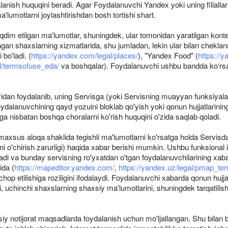
dalanish huquqini beradi. Agar Foydalanuvchi Yandex yoki uning filial
lumotlarni joylashtirishdan bosh tortishi shart.
m etilgan ma'lumotlar, shuningdek, ular tomonidan yaratilgan kontent
llangan shaxslarning xizmatlarida, shu jumladan, lekin ular bilan chek
i bo'ladi. (
https://yandex.com/legal/places/
), "Yandex Food" (
https://
al/termsofuse_eda/
va boshqalar). Foydalanuvchi ushbu bandda ko‘rsati
dan foydalanib, uning Servisga (yoki Servisning muayyan funksiyalar
oydalanuvchining qayd yozuini bloklab qo'yish yoki qonun hujjatlarining
 nisbatan boshqa choralarni ko'rish huquqini o'zida saqlab qoladi.
sus aloqa shaklida tegishli ma'lumotlarni ko'rsatga holda Servisda joyl
ktni o'chirish zarurligi) haqida xabar berishi mumkin. Ushbu funksion
va bunday servisning ro'yxatdan o'tgan foydalanuvchilarining xabar qi
ida (
https://mapeditor.yandex.com/
,
https://yandex.uz/legal/pmap_te
hop etilishiga roziligini ifodalaydi. Foydalanuvchi xabarda qonun hujj
ni, uchinchi shaxslarning shaxsiy ma'lumotlarini, shuningdek tarqatilis
iy notijorat maqsadlarda foydalanish uchun mo'ljallangan. Shu bilan