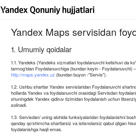
Yandex Maps servisidan foyda
1. Umumiy qoidalar
1.1. Yandeks (Yandeks xizmatlari foydalanuvchi kelishuvi da ko
tarmog‘idan Foydalanuvchiga (bundan keyin - Foydalanuvchi) – q
http://maps.yandex.uz
(bundan buyon -"Servis").
1.2. Ushbu shartlar Yandex servislaridan Foydalanuvchi shartno
hollarda Yandex va foydalanuvchi orasidagi Servisdan foydalani
shuningdek Yandex qidiruv tizimidan foydalanish uchun litsenzi
solinadi.
1.3. Servisdan/ uning alohida funksiyalaridan foydalanishni bosh
qanday qo‘shimcha shartlarsiz va istisnolarsiz qabul qilgan his
foydalanishga haqli emas.