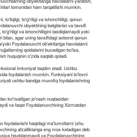
uvchilarning obyektlariga havolalarni yaratish,
hilari tomonidan ham tarqatilishi mumkin.
'liqligi, to'g'riligi va ishonchliligi, qonun
alanuvchi obyektining belgilanisi va tavsifi
g'riligi va ishonchliligini tasdiqlamaydi yoki
 bilan, agar uning tavsifidagi axborot qonun
va/yoki Foydalanuvchi ob'ektlariga havolalarni
ujjatlarning qoidalarini buzadigan bo'lsa,
sh huquqinin o'zida saqlab qoladi.
funksional imkoniyat taqdim etadi. Ushbu
sida foydalanish mumkin. Funksiyani to'lovni
aruriyati ushbu bandga muvofiq foydalanishning
an ko'rsatilgan jo'nash nuqtasidan
irmaydi va faqat Foydalanuvchining Xizmatdan
an foydalanishi haqidagi ma'lumotlarni (shu
uvchining afzalliklariga eng mos keladigan deb
 tavsiya hisoblanmaydi va Foydalanuvchining