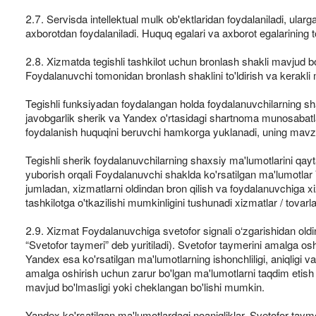
2.7. Servisda intellektual mulk ob'ektlaridan foydalaniladi, ular
axborotdan foydalaniladi. Huquq egalari va axborot egalarining t
2.8. Xizmatda tegishli tashkilot uchun bronlash shakli mavjud b
Foydalanuvchi tomonidan bronlash shaklini to'ldirish va kerakli m
Tegishli funksiyadan foydalangan holda foydalanuvchilarning sha
javobgarlik sherik va Yandex o'rtasidagi shartnoma munosabatl
foydalanish huquqini beruvchi hamkorga yuklanadi, uning mavzus
Tegishli sherik foydalanuvchilarning shaxsiy ma'lumotlarini qayt
yuborish orqali Foydalanuvchi shaklda ko'rsatilgan ma'lumotlar
jumladan, xizmatlarni oldindan bron qilish va foydalanuvchiga xi
tashkilotga o'tkazilishi mumkinligini tushunadi xizmatlar / tovarla
2.9. Xizmat Foydalanuvchiga svetofor signali o‘zgarishidan oldin
“Svetofor taymeri” deb yuritiladi). Svetofor taymerini amalga osh
Yandex esa ko'rsatilgan ma'lumotlarning ishonchliligi, aniqligi va
amalga oshirish uchun zarur bo'lgan ma'lumotlarni taqdim etish
mavjud bo'lmasligi yoki cheklangan bo'lishi mumkin.
Yandex ko'rsatilgan ma'lumotlardagi noaniqliklar, Svetofor tayme