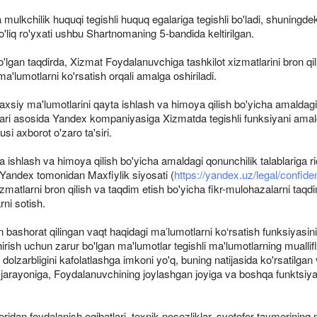
ga mulkchilik huquqi tegishli huquq egalariga tegishli bo'ladi, shuningd
o'liq ro'yxati ushbu Shartnomaning 5-bandida keltirilgan.
o'lgan taqdirda, Xizmat Foydalanuvchiga tashkilot xizmatlarini bron qi
a'lumotlarni ko'rsatish orqali amalga oshiriladi.
xsiy ma'lumotlarini qayta ishlash va himoya qilish bo'yicha amaldagi q
ari asosida Yandex kompaniyasiga Xizmatda tegishli funksiyani amalg
i axborot o'zaro ta'siri.
a ishlash va himoya qilish bo'yicha amaldagi qonunchilik talablariga ri
 Yandex tomonidan Maxfiylik siyosati (
https://yandex.uz/legal/confiden
zmatlarni bron qilish va taqdim etish bo'yicha fikr-mulohazalarni taqd
rni sotish.
 bashorat qilingan vaqt haqidagi ma’lumotlarni ko‘rsatish funksiyasini
irish uchun zarur bo'lgan ma'lumotlar tegishli ma'lumotlarning muallifl
 dolzarbligini kafolatlashga imkoni yo'q, buning natijasida ko'rsatilgan 
 jarayoniga, Foydalanuvchining joylashgan joyiga va boshqa funktsiyal
ridan foydalanish oqibatlari, texnik nosozliklar, svetofor taymerinin