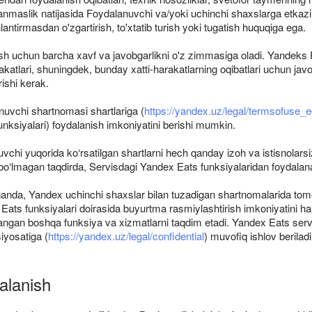
maslik natijasida Foydalanuvchi va/yoki uchinchi shaxslarga etkazilgan
ntirmasdan o'zgartirish, to'xtatib turish yoki tugatish huquqiga ega.
ish uchun barcha xavf va javobgarlikni o'z zimmasiga oladi. Yandeks
rakatlari, shuningdek, bunday xatti-harakatlarning oqibatlari uchun 
rishi kerak.
uvchi shartnomasi shartlariga (
https://yandex.uz/legal/termsofuse_e
unksiyalari) foydalanish imkoniyatini berishi mumkin.
hi yuqorida ko‘rsatilgan shartlarni hech qanday izoh va istisnolarsiz,
zi bo‘lmagan taqdirda, Servisdagi Yandex Eats funksiyalaridan foydalan
anda, Yandex uchinchi shaxslar bilan tuzadigan shartnomalarida to
dex Eats funksiyalari doirasida buyurtma rasmiylashtirish imkoniyatin
langan boshqa funksiya va xizmatlarni taqdim etadi. Yandex Eats servi
iyosatiga (
https://yandex.uz/legal/confidential
) muvofiq ishlov beriladi
alanish