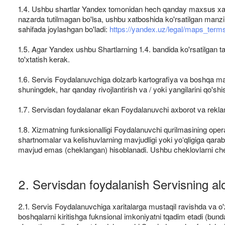
1.4. Ushbu shartlar Yandex tomonidan hech qanday maxsus xabarn
nazarda tutilmagan bo'lsa, ushbu xatboshida ko'rsatilgan manzil 
sahifada joylashgan bo'ladi:
https://yandex.uz/legal/maps_term
1.5. Agar Yandex ushbu Shartlarning 1.4. bandida ko'rsatilgan ta
to'xtatish kerak.
1.6. Servis Foydalanuvchiga dolzarb kartografiya va boshqa ma
shuningdek, har qanday rivojlantirish va / yoki yangilarini qo'sh
1.7. Servisdan foydalanar ekan Foydalanuvchi axborot va reklama
1.8. Xizmatning funksionalligi Foydalanuvchi qurilmasining ope
shartnomalar va kelishuvlarning mavjudligi yoki yoʻqligiga qar
mavjud emas (cheklangan) hisoblanadi. Ushbu cheklovlarni chetl
2. Servisdan foydalanish Servisning alo
2.1. Servis Foydalanuvchiga xaritalarga mustaqil ravishda va o'z
boshqalarni kiritishga fuknsional imkoniyatni tqadim etadi (bund