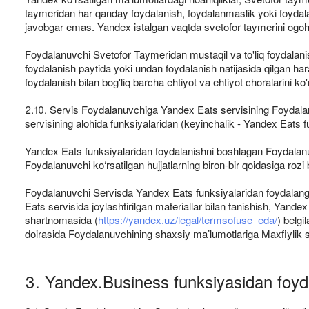
taymeridan har qanday foydalanish, foydalanmaslik yoki foydalan
javobgar emas. Yandex istalgan vaqtda svetofor taymerini ogohla
Foydalanuvchi Svetofor Taymeridan mustaqil va to'liq foydalan
foydalanish paytida yoki undan foydalanish natijasida qilgan ha
foydalanish bilan bog'liq barcha ehtiyot va ehtiyot choralarini ko'
2.10. Servis Foydalanuvchiga Yandex Eats servisining Foydalan
servisining alohida funksiyalaridan (keyinchalik - Yandex Eats f
Yandex Eats funksiyalaridan foydalanishni boshlagan Foydalanuvc
Foydalanuvchi ko‘rsatilgan hujjatlarning biron-bir qoidasiga ro
Foydalanuvchi Servisda Yandex Eats funksiyalaridan foydalang
Eats servisida joylashtirilgan materiallar bilan tanishish, Yan
shartnomasida (
https://yandex.uz/legal/termsofuse_eda/
) belgi
doirasida Foydalanuvchining shaxsiy ma’lumotlariga Maxfiylik s
3. Yandex.Business funksiyasidan foyd