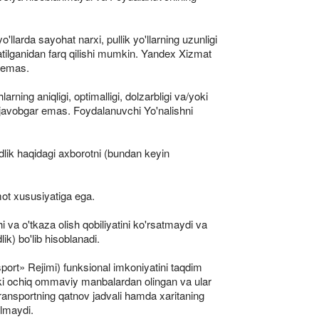
o'llarda sayohat narxi, pullik yo'llarning uzunligi
atilganidan farq qilishi mumkin. Yandex Xizmat
r emas.
ning aniqligi, optimalligi, dolzarbligi va/yoki
un javobgar emas. Foydalanuvchi Yo'nalishni
ndlik haqidagi axborotni (bundan keyin
mot xususiyatiga ega.
hi va o'tkaza olish qobiliyatini ko'rsatmaydi va
lik) bo'lib hisoblanadi.
sport» Rejimi) funksional imkoniyatini taqdim
oki ochiq ommaviy manbalardan olingan va ular
transportning qatnov jadvali hamda xaritaning
olmaydi.