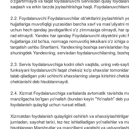
o'zgartirmaydi va faqat foydalanuvchi Servisdan qulay foydalani
saqlash va erkin tarzda joylashtirishga haqli. Foydalanuvchila
2.2. Foydalanuvchi Foydalanuvchilar ob'ektlarini joylashtirish yeri
hujjatlariga muvofiqligi yuzasidan barcha xavf va mas'uliyatni m
uchun hech qanday javobgarlikni o'z zimmasiga olmaydi, har qanda
rad etmaydi. Yandex har qanday Foydalanuvchi obyektini yoki Foy
hujjatlariga zid bo'lsa, normaga nomuvofiq leksikani o'z ichiga o
tarqatish ushbu Shartlarni, Yandexning boshqa servislaridan foyda
shuningdek Yandexning, servisdan foydalanuvchilarning, boshqa 
2.3. Servis foydalanuvchiga kodni olish vaqtida, uning veb-sayti
funksiyani foydalanuvchi faqat cheksiz ko'p shaxslar tomonidan 
talab qiladigan yoki uchinchi shaxslarning ularga kirishini che
cheklanishi deb hisoblanmaydi.
2.4. Xizmat Foydalanuvchiga xaritalarda avtomatik ravishda mar
manzilgacha bo'lgan yo'nalish (bundan keyin "Yo'nalish" deb yuri
foydalanish qulayligi uchun ruxsat etiladi.
Xizmatdan foydalanish qulayligini oshirish va shaxsiylashtirilg
jumladan, sayohat tarixi, tez-tez ishlatiladigan yo'nalishlar v
hisoblangan Marshrutlar va manzillarni yaratishi va ustuvorlash