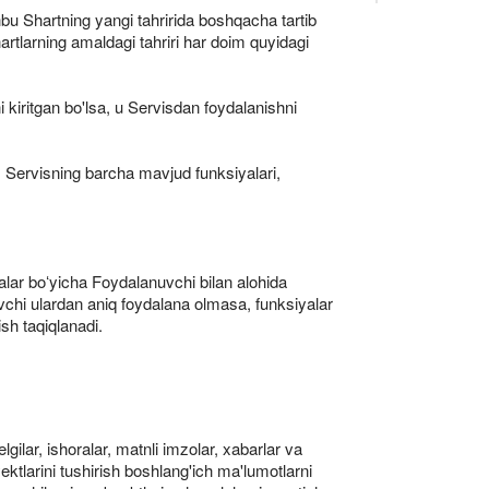
u Shartning yangi tahririda boshqacha tartib
artlarning amaldagi tahriri har doim quyidagi
 kiritgan bo'lsa, u Servisdan foydalanishni
 Servisning barcha mavjud funksiyalari,
alar boʻyicha Foydalanuvchi bilan alohida
vchi ulardan aniq foydalana olmasa, funksiyalar
sh taqiqlanadi.
ilar, ishoralar, matnli imzolar, xabarlar va
ktlarini tushirish boshlang'ich ma'lumotlarni