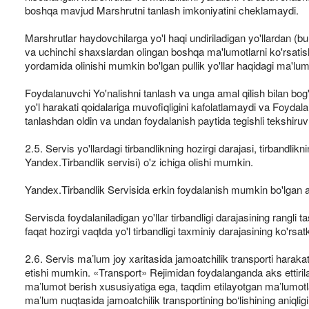
boshqa mavjud Marshrutni tanlash imkoniyatini cheklamaydi.
Marshrutlar haydovchilarga yo'l haqi undiriladigan yo'llardan (bund
va uchinchi shaxslardan olingan boshqa ma'lumotlarni ko'rsatis
yordamida olinishi mumkin bo'lgan pullik yo'llar haqidagi ma'lumotl
Foydalanuvchi Yo'nalishni tanlash va unga amal qilish bilan bog'l
yo'l harakati qoidalariga muvofiqligini kafolatlamaydi va Foydal
tanlashdan oldin va undan foydalanish paytida tegishli tekshiruv
2.5. Servis yo'llardagi tirbandlikning hozirgi darajasi, tirband
Yandex.Tirbandlik servisi) o'z ichiga olishi mumkin.
Yandex.Tirbandlik Servisida erkin foydalanish mumkin bo'lgan a
Servisda foydalaniladigan yo'llar tirbandligi darajasining rangli t
faqat hozirgi vaqtda yo'l tirbandligi taxminiy darajasining ko'rsat
2.6. Servis ma’lum joy xaritasida jamoatchilik transporti harakat
etishi mumkin. «Transport» Rejimidan foydalanganda aks ettiri
ma’lumot berish xususiyatiga ega, taqdim etilayotgan ma’lumotlar
ma’lum nuqtasida jamoatchilik transportining bo‘lishining aniqli