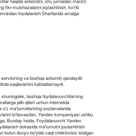
tlar haqida axborotni, shu jumladan manzil,
 fikr-mulohazalarini joylashtirish, ko'rib
ervisidan foydalanish Shartlarida amalga
 servisining va boshqa axborot) qandaydir
irda saqlanishini kafolatlamaydi.
da, shuningdek, boshqa foydalanuvchilarning
atlarga jalb qilish uchun Internetda
da o'z ma'lumotlarining sozlamalarida
o'lovlarini to'lamasdan, Yandex kompaniyasi ushbu
 ega. Bunday holda, Foydalanuvchi Yandex
ydalanish doirasida ma'lumotni joylashtirish
un butun dunyo bo'ylab vaqt cheklovisiz istalgan