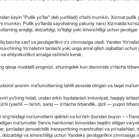
an keyin "Pullik yo'llar" deb yuritiladi) o'tishi mumkin. Xizmat pullik y
hi mumkin. Pullik yo'llarda sayohatning yakuniy narxi Xizmatda ko'rs
arning aniqligi, dolzarbligi, to'liqligi yoki ishonchliligi uchun javobga
iq barcha xavf va javobgarlikni o'z zimmasiga oladi. Yandex Yo'nalishlar
anuvchining Yo'nalishni tanlashi yoki unga amal qilish oqibatlari uch
 va ehtiyotkorlikni amalga oshirishi kerak.
likning qisqa muddatli prognozi, shuningdek kun davomida o'rtacha tirba
xborot anonim ma'lumotlarning tahlili asosida olingan va faqat ma'lu
asviri yo'lning holati, undan erkin foydalanish imkoniyati, haqiqiy ishlas
kichi (yashil — bo'sh, sariq — o'rtacha tirbandlik, qizil — yuqori tirband
i to‘g‘risidagi ma’lumotlarni qidirish va ko‘rish (bundan buyon – «Tran
ladigan ma’lumotlar Servis hamkorlari tomonidan taqdim etilgan va/y
, jumladan jamoatchilik transportining marshrutlari va yo‘nalishlari, 
gi, dolzarbligi va ishonchliligi uchun Yandeks javobgarlikni zimmasiga 