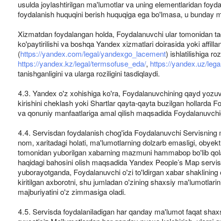
usulda joylashtirilgan ma'lumotlar va uning elementlaridan foy
foydalanish huquqini berish huquqiga ega bo'lmasa, u bunday ma'
Xizmatdan foydalangan holda, Foydalanuvchi ular tomonidan taqdi
ko'paytirilishi va boshqa Yandex xizmatlari doirasida yoki affi
(
https://yandex.com/legal/yandexgo_lacement
) ishlatilishiga roz
https://yandex.kz/legal/termsofuse_eda/
,
https://yandex.uz/leg
tanishganligini va ularga roziligini tasdiqlaydi.
4.3. Yandex o'z xohishiga ko'ra, Foydalanuvchining qayd yozuvi
kirishini cheklash yoki Shartlar qayta-qayta buzilgan hollarda F
va qonuniy manfaatlariga amal qilish maqsadida Foydalanuvchiga
4.4. Servisdan foydalanish chog'ida Foydalanuvchi Servisning max
nom, xaritadagi holati, ma'lumotlarning dolzarb emasligi, obye
tomonidan yuborilgan xabarning mazmuni hammabop bo'lib qoladi 
haqidagi bahosini olish maqsadida Yandex People’s Map servis
yuborayotganda, Foydalanuvchi o'zi to'ldirgan xabar shaklining c
kiritilgan axborotni, shu jumladan o'zining shaxsiy ma'lumotlari
majburiyatini o'z zimmasiga oladi.
4.5. Servisda foydalaniladigan har qanday ma'lumot faqat shaxs