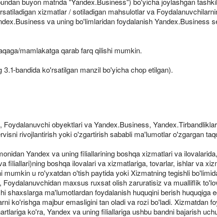
bundan buyon matnda "Yandex.Business") bo'yicha joylashgan tashkilo
rsatiladigan xizmatlar / sotiladigan mahsulotlar va Foydalanuvchilarning
andex.Business va uning bo'limlaridan foydalanish Yandex.Business s
taqaga/mamlakatga qarab farq qilishi mumkin.
g 3.1-bandida ko'rsatilgan manzil bo'yicha chop etilgan).
n, Foydalanuvchi obyektlari va Yandex.Business, Yandex.Tirbandliklar
i rivojlantirish yoki o'zgartirish sababli ma'lumotlar o'zgargan taqd
monidan Yandex va uning filiallarining boshqa xizmatlari va ilovalari
iallari)ning boshqa ilovalari va xizmatlariga, tovarlar, ishlar va xizm
hi mumkin u ro'yxatdan o'tish paytida yoki Xizmatning tegishli bo'limi
usiz, Foydalanuvchidan maxsus ruxsat olish zaruratisiz va mualliflik t
nchi shaxslarga ma'lumotlardan foydalanish huquqini berish huquqiga
i ko'rishga majbur emasligini tan oladi va rozi bo'ladi. Xizmatdan fo
rtlariga ko'ra, Yandex va uning filiallariga ushbu bandni bajarish uch