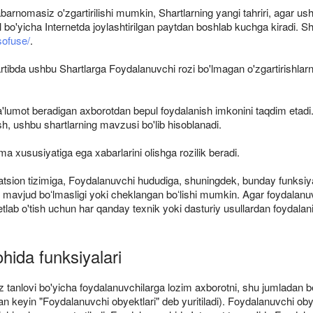
omasiz o'zgartirilishi mumkin, Shartlarning yangi tahriri, agar ushb
bo'yicha Internetda joylashtirilgan paytdan boshlab kuchga kiradi. Sh
sofuse/
.
rtibda ushbu Shartlarga Foydalanuvchi rozi bo'lmagan o'zgartirishlarni
'lumot beradigan axborotdan bepul foydalanish imkonini taqdim etadi.
ish, ushbu shartlarning mavzusi bo'lib hisoblanadi.
 xususiyatiga ega xabarlarini olishga rozilik beradi.
ratsion tizimiga, Foydalanuvchi hududiga, shuningdek, bunday funksiy
ab mavjud boʻlmasligi yoki cheklangan boʻlishi mumkin. Agar foydalanu
ab o'tish uchun har qanday texnik yoki dasturiy usullardan foydalani
hida funksiyalari
 tanlovi bo'yicha foydalanuvchilarga lozim axborotni, shu jumladan belg
an keyin "Foydalanuvchi obyektlari" deb yuritiladi). Foydalanuvchi obye