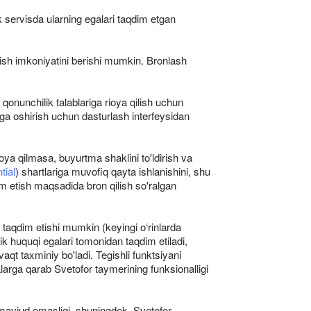
ek servisda ularning egalari taqdim etgan
lish imkoniyatini berishi mumkin. Bronlash
onunchilik talablariga rioya qilish uchun
a oshirish uchun dasturlash interfeysidan
oya qilmasa, buyurtma shaklini to'ldirish va
tial
) shartlariga muvofiq qayta ishlanishini, shu
im etish maqsadida bron qilish so'ralgan
 taqdim etishi mumkin (keyingi o‘rinlarda
ik huquqi egalari tomonidan taqdim etiladi,
vaqt taxminiy bo'ladi. Tegishli funktsiyani
arga qarab Svetofor taymerining funksionalligi
g mavjud emasligi, shuningdek, Svetofor