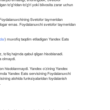
 to'g'ridan-to'g'ri yoki bilvosita zarar uchun
 Foydalanuvchining Svetofor taymeridan
javobgar emas. Foydalanuvchi svetofor taymeridan
da/
) muvofiq taqdim etiladigan Yandex Eats
 to‘liq hajmda qabul qilgan hisoblanadi.
a olmaydi.
mon hisoblanmaydi. Yandex o‘zining Yandex
i hamda Yandex Eats servisining Foydalanuvchi
sining alohida funksiyalaridan foydalanish
.