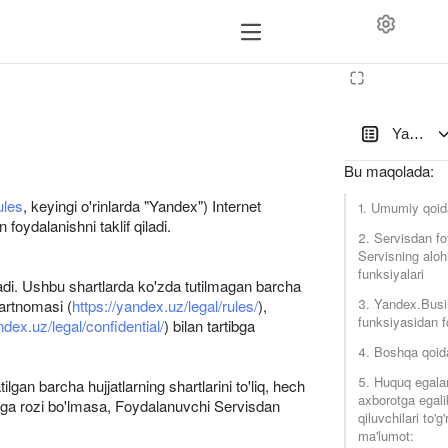
Yandex M
Bu maqolada
:
ules
, keyingi o'rinlarda "Yandex") Internet
1. Umumiy qoid
oydalanishni taklif qiladi.
2. Servisdan fo
Servisning aloh
funksiyalari
adi. Ushbu shartlarda ko'zda tutilmagan barcha
3. Yandex.Bus
artnomasi (
https://yandex.uz/legal/rules/
),
funksiyasidan f
ndex.uz/legal/confidential/
) bilan tartibga
4. Boshqa qoid
5. Huquq egalar
an barcha hujjatlarning shartlarini to'liq, hech
axborotga egali
iriga rozi bo'lmasa, Foydalanuvchi Servisdan
qiluvchilari to'g'
ma'lumot: