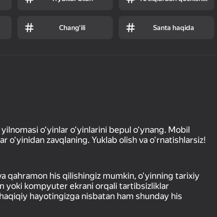
Chang‘ili
Santa haqida
lnomasi o‘yinlar o‘yinlarini bepul o‘ynang. Mobil
 o‘yinidan zavqlaning. Yuklab olish va o‘rnatishlarsiz!
va qahramon his qilishingiz mumkin, o'yinning tarixiy
n yoki kompyuter ekrani orqali tartibsizliklar
ng haqiqiy hayotingizga nisbatan ham shunday his