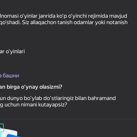
ilnomasi o‘yinlar janrida ko‘p o‘yinchi rejimida mavjud
 qo‘shadi. Siz allaqachon tanish odamlar yoki notanish
r o'yinlari
а башни
ilan birga oʻynay olasizmi?
utun dunyo boʻylab doʻstlaringiz bilan bahramand
ng uchun nimani kutayapsiz?