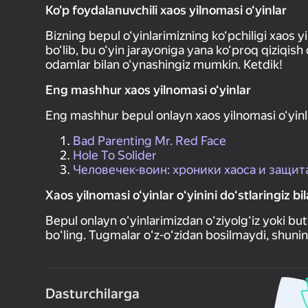
Ko'p foydalanuvchili xaos yilnomasi o‘yinlar
Bizning bepul o‘yinlarimizning ko‘pchiligi xaos y
bo‘lib, bu o‘yin jarayoniga yana ko‘proq qiziqish
odamlar bilan o‘ynashingiz mumkin. Ketdik!
Eng mashhur xaos yilnomasi o‘yinlar
Eng mashhur bepul onlayn xaos yilnomasi o‘yinla
Bad Parenting Mr. Red Face
Hole To Solider
Человечек-воин: хроники хаоса и защит
Xaos yilnomasi o‘yinlar oʻyinini doʻstlaringiz b
Bepul onlayn oʻyinlarimizdan oʻziyolgʻiz yoki b
boʻling. Tugmalar oʻz-oʻzidan bosilmaydi, shuni
Dasturchilarga