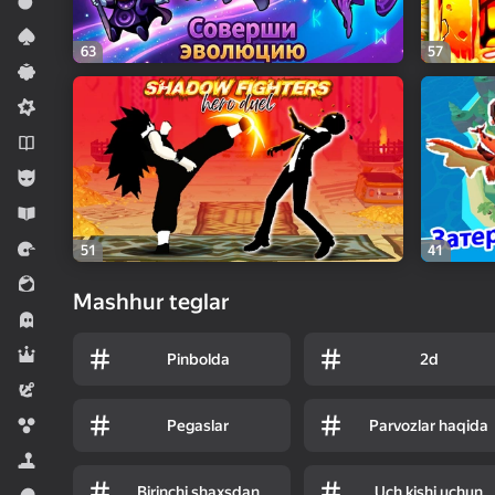
Jangovar
Kartali oʻyinlar
63
57
Kazual
Midkor
Novellalar
Oʻgʻil bolalar uchun
Oʻrgatuvchi
Poygalar
51
41
Qiz bolalar uchun
Mashhur teglar
Qo‘rqinchlilar
Rol ijro etiladigan
Pinbolda
2d
Sarguzasht
Sharchalar
Pegaslar
Parvozlar haqida
Simulyatorlar
Birinchi shaxsdan
Uch kishi uchun