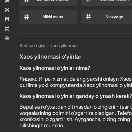
Sport
Stol ustida
Mikki maus
Ninzyago
Strategiyalar
Uchtasi bir qator
Viktorinalar
Barcha teglar
xaos yilnomasi
Xaos yilnomasi o‘yinlar
Xaos yilnomasi o‘yinlar nima?
Яндекс Игры xizmatida eng yaxshi onlayn Xaos yi
qurilma yoki kompyuterda Xaos yilnomasi o‘yinlar
Xaos yilnomasi o‘yinlar qanday oʻynash kerak?
Bepul va ro'yxatdan o'tmasdan o'zingizni ritsar 
voqealarining oqimini o'zgartira oladigan. Telefo
xronikasini o'zgartirish. Aytgancha, o'zingizni
qilishingiz mumkin.