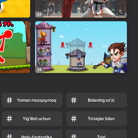
16+
54
34
Yomon muzqaymoq
Bolaning so'zi
Yig‘ilish uchun
To‘siqlar bilan
Ilmiy-fantastika
Trial