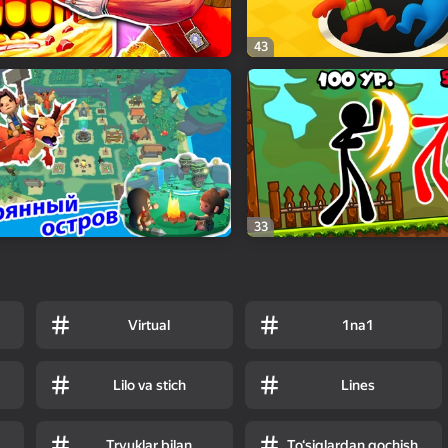
43
33
Virtual
1na1
Lilo va stich
Lines
Tryuklar bilan
To‘siqlardan qochish uchun