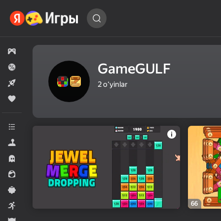
O‘yin
topish…
Barcha o'yinlar
GameGULF
Chegirmalar va aksiyalar
Yangi
2
oʻyinlar
Ommabop
Barcha turkumlar
Simulyatorlar
Qo‘rqinchlilar
Qiz bolalar uchun
Kazual
66
Arkadalar