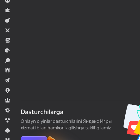
Oʻgʻil bolalar uchun
Boshqotirmalar
Jangovar
Ikki kishi uchun
Iqtisodiy
Poygalar
Sport
Strategiyalar
Sarguzasht
.io O‘yinlar
Rol ijro etiladigan
Midkor
Dasturchilarga
Sharchalar
Onlayn o‘yinlar dasturchilarini Яндекс Игры
xizmati bilan hamkorlik qilishga taklif qilamiz
Kartali oʻyinlar