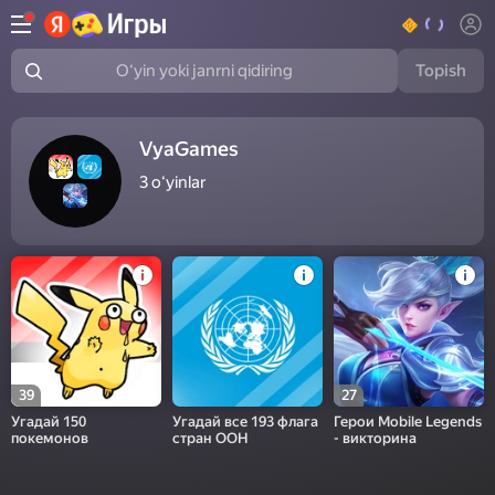
Topish
Oʻyin yoki janrni qidiring
VyaGames
3
oʻyinlar
39
27
Угадай 150
Угадай все 193 флага
Герои Mobile Legends
покемонов
стран ООН
- викторина