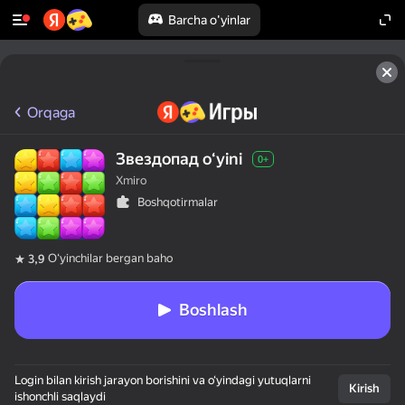
Barcha o'yinlar
Orqaga
Звездопад oʻyini
0+
Xmiro
Boshqotirmalar
Oʻyinchilar bergan baho
3,9
Boshlash
Login bilan kirish jarayon borishini va o‘yindagi yutuqlarni
Kirish
ishonchli saqlaydi