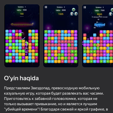
O‘yin haqida
Представляем Звездопад, превосходную мобильную
казуальную игру, которая будет развлекать вас часами.
Приготовьтесь к забавной головоломке, которая не
50+ top o‘yinlar, ularni o‘ynaydilar

только вызывает привыкание, но и является лучшим
hatto «o‘ynamaydigan» odamlar ham
"убийцей времени"! Благодаря свежей и яркой графике, в