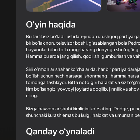
62
Yandex 
4,5
Oʻyinc
O‘yin haqida
Login bilan 
o‘yindagi yu
Bu tartibsiz bo'ladi, ustidan-yuqori urushqoq partiya qa
bir bo'lak non, televizor boshi, g'azablangan bola Pedro 
hayvonlar bilan to'la rang-barang dunyoga sho'ng'ing. 
Hamma bu erda jang qilish, qoqilish, gumburlash va v
Sirli o'rmonlar shahar ko'chalarida, har bir partiya dara
bo'lish uchun hech narsaga ishonmang - hamma narsa teb
tomonga tashlaydi. Bitta noto'g'ri harakat va siz to'g'ri
kim bo'lsangiz, yovvoyi joylarda qoqilib, jinnilik va sh
eting.
Bizga hayvonlar shohi kimligini ko'rsating. Dodge, punc
shunchaki kurash emas bu kulgi, halokat va umuman bema
Qanday o‘ynaladi