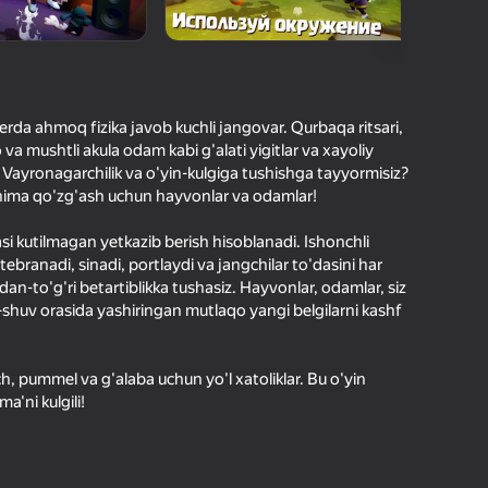
O'yinlari Reytingi
hilar bergan baho
kirish jarayon borishini va
Kirish
tuqlarni ishonchli saqlaydi
erda ahmoq fizika javob kuchli jangovar. Qurbaqa ritsari,
va mushtli akula odam kabi g'alati yigitlar va xayoliy
Boshlash
Vayronagarchilik va o'yin-kulgiga tushishga tayyormisiz?
ahima qo'zg'ash uchun hayvonlar va odamlar!
jasi kutilmagan yetkazib berish hisoblanadi. Ishonchli
Oʻyin haqida batafsil
ranadi, sinadi, portlaydi va jangchilar to'dasini har
dan-to'g'ri betartiblikka tushasiz. Hayvonlar, odamlar, siz
ov-shuv orasida yashiringan mutlaqo yangi belgilarni kashf
h, pummel va g'alaba uchun yo'l xatoliklar. Bu o'yin
'ni kulgili!