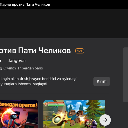
Парни против Пати Челиков
отив Пати Челиков
12+
r
Jangovar
Oʻyinchilar bergan baho
,5
Login bilan kirish jarayon borishini va o‘yindagi
Kirish
yutuqlarni ishonchli saqlaydi
Bekor qilish
Злые Парни
12+
против Пати
Челиков
Pixel Craft Games
Arkadalar
Jangovar