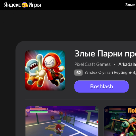
Злые 
Злые Парни пр
Pixel Craft Games
·
Arkadala
Yandex O'yinlari Reytingi
62
4
Boshlash