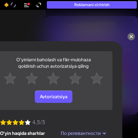
Reklamani o‘chirish
50+ eng yaxshi o‘yinlar, hatto

«o‘ynamaydigan» odamlar ham 
ularni o‘ynaydi
Oʻyinlarni baholash va fikr-mulohaza
qoldirish uchun avtorizatsiya qiling
Avtorizatsiya
Ko'rish