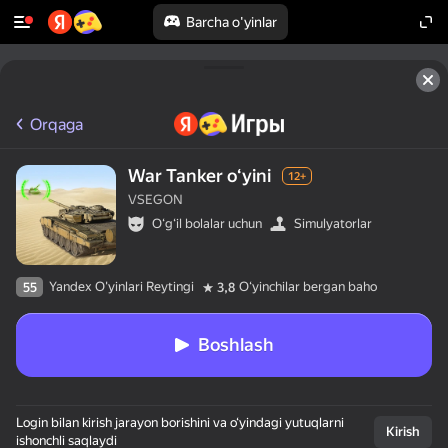
Barcha o'yinlar
Orqaga
War Tanker oʻyini
12+
VSEGON
Oʻgʻil bolalar uchun
Simulyatorlar
Yandex O'yinlari Reytingi
Oʻyinchilar bergan baho
55
3,8
Boshlash
Login bilan kirish jarayon borishini va o‘yindagi yutuqlarni
Kirish
ishonchli saqlaydi