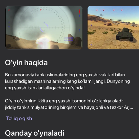
Qurilmani aylantiring
O‘yinlar faqat gorizontal
oriyentatsiyasida ishlaydi
O‘yin haqida
Bu zamonaviy tank uskunalarining eng yaxshi vakillari bilan
kurashadigan mashinalarning keng ko'lamli jangi. Dunyoning
eng yaxshi tanklari allaqachon o'yinda!
O'yin o'yinning ikkita eng yaxshi tomonini o'z ichiga oladi:
jiddiy tank simulyatorining bir qismi va hayajonli va tezkor Arja
OʻYNASH
janglarining bir qismi. Bu bolalar uchun tanchiki emas-bu urush
To‘liq o‘qish
tankeri!
78
72
68
63
Qanday o‘ynaladi
КС 1
Afsonaviy Jahon Tanklari.
Бодикам Шутер
По Центру Принятия Решений: Ракеты и Дроны
КС 2 Коман