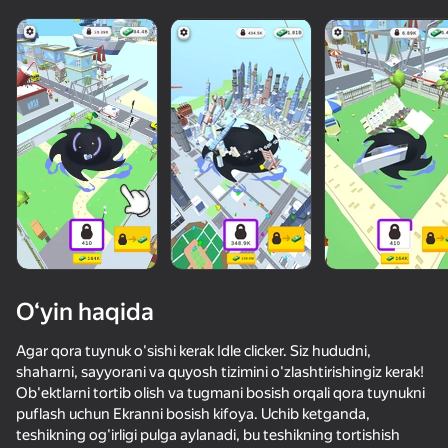
O‘yin haqida
Agar qora tuynuk o'sishi kerak Idle clicker. Siz hududni,
shaharni, sayyorani va quyosh tizimini o'zlashtirishingiz kerak!
Ob'ektlarni tortib olish va tugmani bosish orqali qora tuynukni
71
50+ top o‘yinlar, ularni o‘ynaydilar

56
70
63
puflash uchun Ekranni bosish kifoya. Uchib ketganda,
hatto «o‘ynamaydigan» odamlar ham
Песочница Вселенная
Mine Rush 3D
Слияние Спиннеров
teshikning og'irligi pulga aylanadi, bu teshikning tortishish