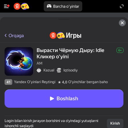
Barcha o'yinlar
Orqaga
Вырасти Чёрную Дыру: Idle
6+
Кликер oʻyini
AM
Kazual
Iqtisodiy
Yandex O'yinlari Reytingi
Oʻyinchilar bergan baho
41
4,0
Boshlash
Login bilan kirish jarayon borishini va o‘yindagi yutuqlarni
Kirish
ishonchli saqlaydi