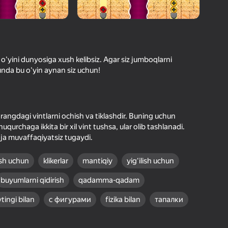
O'yinlari Reytingi
hilar bergan baho
kirish jarayon borishini va
Kirish
tuqlarni ishonchli saqlaydi
o'yini dunyosiga xush kelibsiz. Agar siz jumboqlarni
unda bu o'yin aynan siz uchun!
Boshlash
Yuklanmoqda
l rangdagi vintlarni ochish va tiklashdir. Buning uchun
Oʻyin haqida batafsil
urchaga ikkita bir xil vint tushsa, ular olib tashlanadi.
ja muvaffaqiyatsiz tugaydi.
ish uchun
klikerlar
mantiqiy
yig‘ilish uchun
buyumlarni qidirish
qadamma-qadam
ytingi bilan
с фигурами
fizika bilan
тапалки