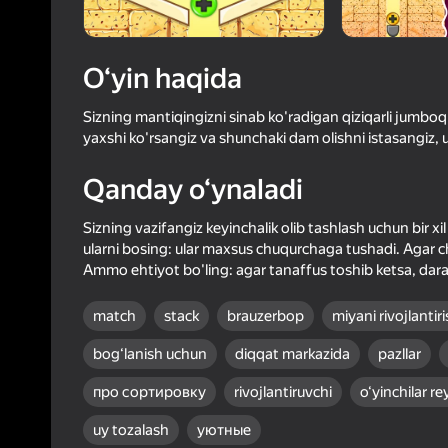
75
Yandex 
3,9
Oʻyinc
Login bilan 
O‘yin haqida
o‘yindagi yu
Sizning mantiqingizni sinab ko'radigan qiziqarli jumboq 
yaxshi ko'rsangiz va shunchaki dam olishni istasangiz, 
Qanday o‘ynaladi
Sizning vazifangiz keyinchalik olib tashlash uchun bir xi
ularni bosing: ular maxsus chuqurchaga tushadi. Agar chuq
Ammo ehtiyot bo'ling: agar tanaffus toshib ketsa, dara
match
stack
brauzerbop
miyani rivojlantir
bog‘lanish uchun
diqqat markazida
pazllar
про сортировку
rivojlantiruvchi
o‘yinchilar re
uy tozalash
уютные