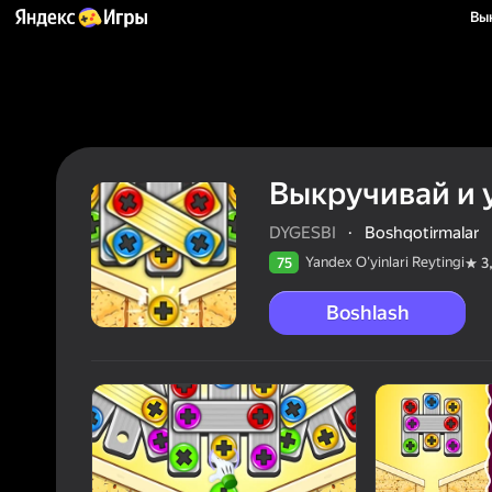
Вы
Выкручивай и 
DYGESBI
·
Boshqotirmalar
Yandex O'yinlari Reytingi
75
3
Boshlash