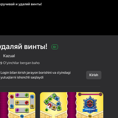
кручивай и удаляй винты!
удаляй винты!
6+
Kazual
Oʻyinchilar bergan baho
,9
Login bilan kirish jarayon borishini va o‘yindagi
Kirish
yutuqlarni ishonchli saqlaydi
Bekor qilish
Выкручивай и
6+
удаляй винты!
DYGESBI
Boshqotirmalar
Kazual