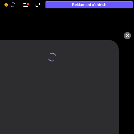
Reklamani o‘chirish
50+ eng yaxshi o‘yinlar, hatto

«o‘ynamaydigan» odamlar ham 
ularni o‘ynaydi
Ko'rish