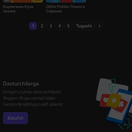
Кирпичики Куча
Обби Робби: Помоги
пазлов
Спрунки
1
2
3
4
5
Tugashi
Dasturchilarga
Onlayn o‘yinlar dasturchilarini
Яндекс Игры xizmati bilan
hamkorlik qilishga taklif qilamiz
Batafsil