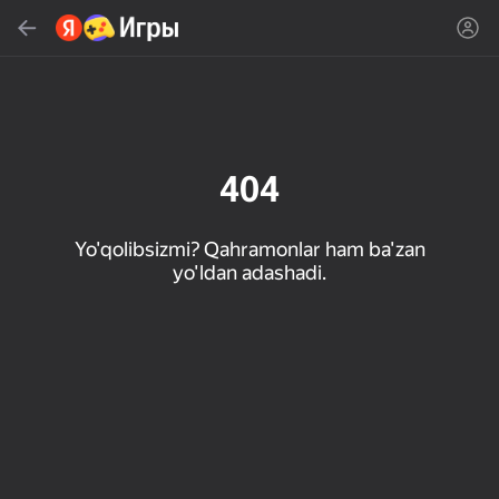
Topish
Oʻyin yoki janrni qidiring
Яндекс Игры
Tavsiya qilamiz
404
Yo'qolibsizmi? Qahramonlar ham ba'zan
yo'ldan adashadi.
18+
31
50
Милые Плитки: Puzzle
Кликер "Великий из
МГЕ Статус
бродячих псов"