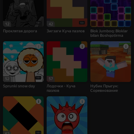
18+
18+
12
42
Проклятая дорога
Зигзаги Куча пазлов
Blok Jumboq: Bloklar
bilan Boshqotirma
16+
52
57
Sprunki snow day
Лодочки - Куча
Нубик Прыгун:
пазлов
Соревнование
16+
62