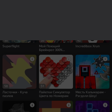
Sprunki Interactive
Заплатки - Куча
Страйк: шутер
пазлов
50
26
42
Superflight
Мой Поющий
Incredibox Xrun
Брейнрот 300%
Оригинал
58
51
Ласточки - Куча
Пайетки Симулятор
Месть Кальмарам -
пазлов
Цвета по Номерам
Рэгдолл Шоу!