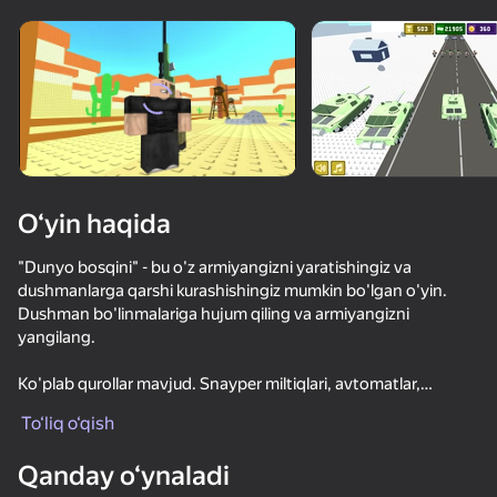
Qurilmani aylantiring
O‘yinlar faqat gorizontal
oriyentatsiyasida ishlaydi
O‘yin haqida
"Dunyo bosqini" - bu o'z armiyangizni yaratishingiz va
dushmanlarga qarshi kurashishingiz mumkin bo'lgan o'yin.
Dushman bo'linmalariga hujum qiling va armiyangizni
yangilang.
Ko'plab qurollar mavjud. Snayper miltiqlari, avtomatlar,
OʻYNASH
pulemyotlar, ov miltiqlari va raketalar sizning armiyangizga jalb
To‘liq o‘qish
qilishingiz mumkin bo'lgan askarlarga tegishli.
85
82
87
85
Qanday o‘ynaladi
Паркур Онлайн
O'yinda uzoqdan zarar etkazadigan snayperlar mavjud.
Скайварс Онлайн
BlockCraft
Рисуй и Пр