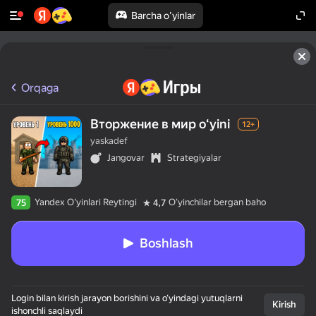
Barcha o'yinlar
Orqaga
Вторжение в мир oʻyini
12+
yaskadef
Jangovar
Strategiyalar
Yandex O'yinlari Reytingi
Oʻyinchilar bergan baho
75
4,7
Boshlash
Login bilan kirish jarayon borishini va o‘yindagi yutuqlarni
Kirish
ishonchli saqlaydi