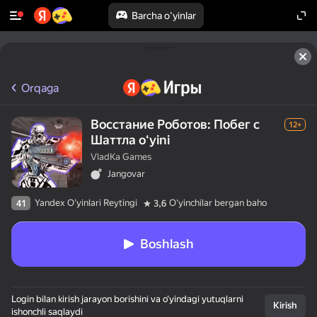
Barcha o'yinlar
Orqaga
Восстание Роботов: Побег с
12+
Шаттла oʻyini
VladKa Games
Jangovar
Yandex O'yinlari Reytingi
Oʻyinchilar bergan baho
41
3,6
Boshlash
Login bilan kirish jarayon borishini va o‘yindagi yutuqlarni
Kirish
ishonchli saqlaydi