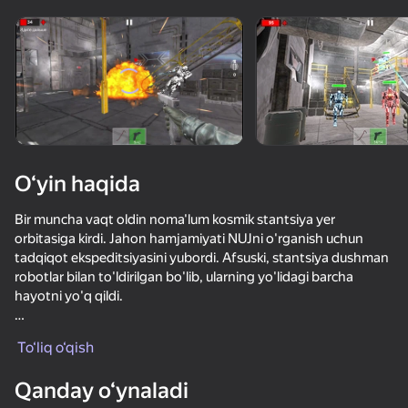
Qurilmani aylantiring
O‘yinlar faqat gorizontal
oriyentatsiyasida ishlaydi
O‘yin haqida
Bir muncha vaqt oldin noma'lum kosmik stantsiya yer
orbitasiga kirdi. Jahon hamjamiyati NUJni o'rganish uchun
tadqiqot ekspeditsiyasini yubordi. Afsuski, stantsiya dushman
robotlar bilan to'ldirilgan bo'lib, ularning yo'lidagi barcha
hayotni yo'q qildi.
OʻYNASH
Siz ekspeditsiyadan yagona tirik kashfiyotchisiz. Stansiyadan
To‘liq o‘qish
chiqish uchun siz robotlar to'dasi bilan kurashishingiz va aqlli
bo'lishingiz kerak bo'ladi. Qurol, sog'liqni saqlash to'plamlari va
Qanday o‘ynaladi
o'q-dorilarni qidirib toping va stantsiyani yo'q qilish, erni