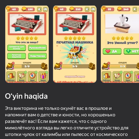
O‘yin haqida
Эта викторина не только окунёт вас в прошлое и
напомнит вам о детстве и юности, но хорошенько
развлечёт вас! Если вам кажется, что с одного
68
50+ top o‘yinlar, ularni o‘ynaydilar

79
67
51
мимолётного взгляда вы легко отличите устройство для
hatto «o‘ynamaydigan» odamlar ham
Вокруг слова
Слова Чудес
Мастер Блокбастер
Морской б
штопки чулок от калимбы или пылесос от космического