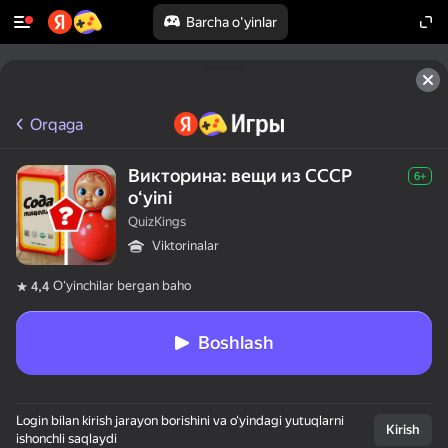
Barcha o'yinlar
Orqaga
Викторина: вещи из СССР
6+
oʻyini
QuizKings
Viktorinalar
Oʻyinchilar bergan baho
4,4
Boshlash
Login bilan kirish jarayon borishini va o‘yindagi yutuqlarni
Kirish
ishonchli saqlaydi