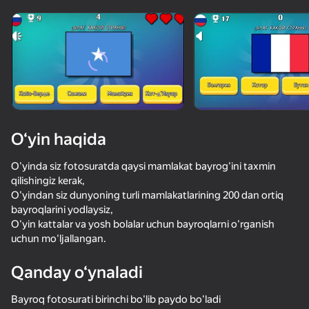
Qurilmani aylantiring
O‘yinlar faqat gorizontal
oriyentatsiyasida ishlaydi
Yuklanmoqda
O‘yin haqida
O'yinda siz fotosuratda qaysi mamlakat bayrog'ini taxmin
qilishingiz kerak,
O'yindan siz dunyoning turli mamlakatlarining 200 dan ortiq
bayroqlarini yodlaysiz,
O'yin kattalar va yosh bolalar uchun bayroqlarni o'rganish
uchun mo'ljallangan.
OʻYNASH
Qanday o‘ynaladi
43
60
Ускользни от Лазера
Игра Флагов Викторина
Гонки Мраморных Шариков!
Bayroq fotosurati birinchi bo'lib paydo bo'ladi