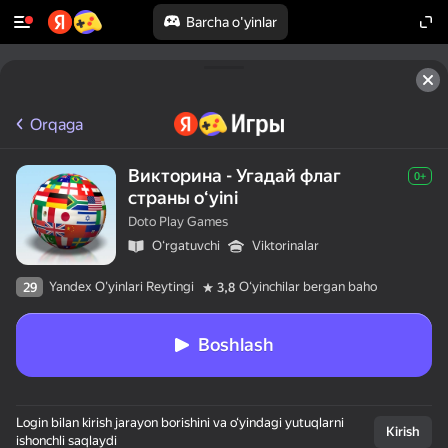
Barcha o'yinlar
Orqaga
Викторина - Угадай флаг
0+
страны oʻyini
Doto Play Games
Oʻrgatuvchi
Viktorinalar
Yandex O'yinlari Reytingi
Oʻyinchilar bergan baho
29
3,8
Boshlash
Login bilan kirish jarayon borishini va o‘yindagi yutuqlarni
Kirish
ishonchli saqlaydi