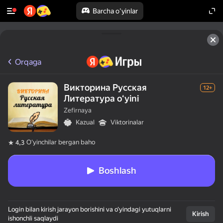
Barcha o'yinlar
Orqaga
Викторина Русская
12+
Литература oʻyini
Zefirnaya
Kazual
Viktorinalar
Oʻyinchilar bergan baho
4,3
Boshlash
Login bilan kirish jarayon borishini va o‘yindagi yutuqlarni
Kirish
ishonchli saqlaydi