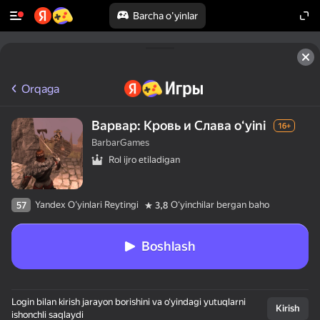
Barcha o'yinlar
Orqaga
Варвар: Кровь и Слава oʻyini
16+
BarbarGames
Rol ijro etiladigan
Yandex O'yinlari Reytingi
Oʻyinchilar bergan baho
57
3,8
Boshlash
Login bilan kirish jarayon borishini va o‘yindagi yutuqlarni
Kirish
ishonchli saqlaydi