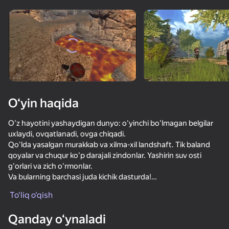
Qurilmani aylantiring
O‘yinlar faqat gorizontal
oriyentatsiyasida ishlaydi
O‘yin haqida
O'z hayotini yashaydigan dunyo: o'yinchi bo'lmagan belgilar
uxlaydi, ovqatlanadi, ovga chiqadi.
Qo'lda yasalgan murakkab va xilma-xil landshaft. Tik baland
qoyalar va chuqur ko'p darajali zindonlar. Yashirin suv osti
g'orlari va zich o'rmonlar.
Va bularning barchasi juda kichik dasturda!
OʻYNASH
To‘liq o‘qish
Bu dunyo o'zgarmoqchi. Ehtimol, u qorong'u kuchlar hujumi
ostida qoladi. Yoki yorqin tomon g'alaba qozonadi. Va haqiqat
Qanday o‘ynaladi
kimning tarafida? Buni hech kim bilmaydi.