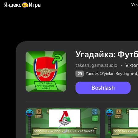
Уга
Угадайка: Фут
takeshi.game.studio
·
Viktor
Yandex O'yinlari Reytingi
29
4
Boshlash