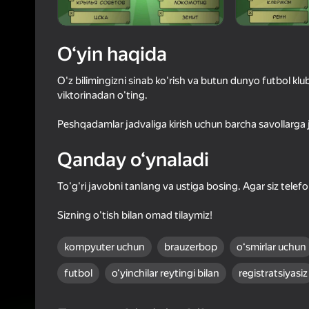
29
Yandex 
4,1
Oʻyinc
O‘yin haqida
Login bilan 
o‘yindagi yu
O'z bilimingizni sinab ko'rish va butun dunyo futbol klub
viktorinadan o'ting.
Peshqadamlar jadvaliga kirish uchun barcha savollarga 
Qanday o‘ynaladi
To'g'ri javobni tanlang va ustiga bosing. Agar siz tel
Sizning o'tish bilan omad tilaymiz!
kompyuter uchun
brauzerbop
oʻsmirlar uchun
futbol
o‘yinchilar reytingi bilan
registratsiyasiz