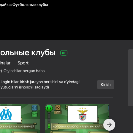
дайка: Футбольные клубы
больные клубы
0+
inalar
Sport
Oʻyinchilar bergan baho
,1
Login bilan kirish jarayon borishini va o‘yindagi
Kirish
yutuqlarni ishonchli saqlaydi
Bekor qilish
Угадайка:
0+
Футбольные
клубы
takeshi.game.studio
Viktorinalar
Sport