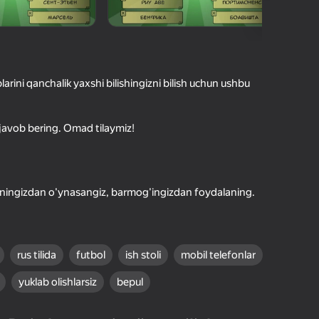
O'yinlari Reytingi
hilar bergan baho
kirish jarayon borishini va
Kirish
tuqlarni ishonchli saqlaydi
larini qanchalik yaxshi bilishingizni bilish uchun ushbu
Boshlash
javob bering. Omad tilaymiz!
Oʻyin haqida batafsil
efoningizdan o'ynasangiz, barmog'ingizdan foydalaning.
rus tilida
futbol
ish stoli
mobil telefonlar
yuklab olishlarsiz
bepul