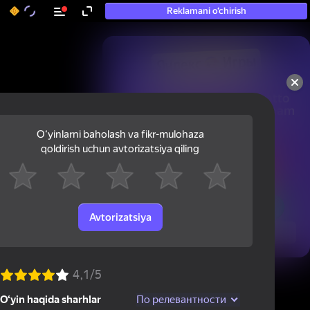
Reklamani o‘chirish
50+ eng yaxshi o‘yinlar, hatto

«o‘ynamaydigan» odamlar ham 
ularni o‘ynaydi
Oʻyinlarni baholash va fikr-mulohaza
qoldirish uchun avtorizatsiya qiling
Avtorizatsiya
Ko'rish