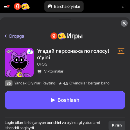
Barcha o'yinlar
Orqaga
Угадай персонажа по голосу!
12+
oʻyini
UFOG
Viktorinalar
Yandex O'yinlari Reytingi
Oʻyinchilar bergan baho
36
4,5
Boshlash
Login bilan kirish jarayon borishini va o‘yindagi yutuqlarni
Kirish
ishonchli saqlaydi