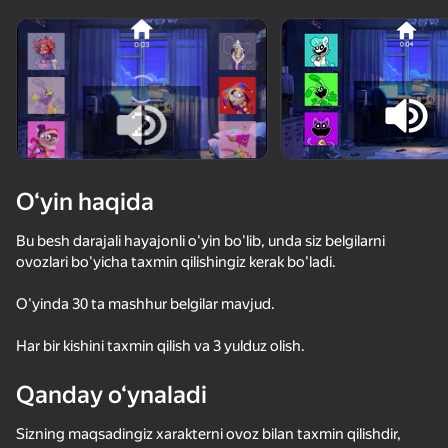
Qurilmani aylantiring
O‘yinlar faqat gorizontal
oriyentatsiyasida ishlaydi
O‘yin haqida
Bu besh darajali hayajonli o'yin bo'lib, unda siz belgilarni
ovozlari bo'yicha taxmin qilishingiz kerak bo'ladi.
O'yinda 30 ta mashhur belgilar mavjud.
Har bir kishini taxmin qilish va 3 yulduz olish.
OʻYNASH
Qanday o‘ynaladi
73
52
46
Поппи Плейтайм 1 - Оригинал
Кэтнэп. Выживание и морфы.
Позвони Помни прямо сейчас!
Sizning maqsadingiz xarakterni ovoz bilan taxmin qilishdir,