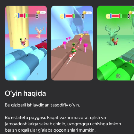
O‘yin haqida
Bu qiziqarli ishlaydigan tasodifiy o'yin.
Bu estafeta poygasi. Faqat vaznni nazorat qilish va
49
50+ top o‘yinlar, ularni o‘ynaydilar

34
42
46
jamoadoshlariga sakrab chiqib, uzoqroqqa uchishga imkon
hatto «o‘ynamaydigan» odamlar ham
Become a Queen
Быстрый и Толстый
Позвони Метромену
berish orqali ular g'alaba qozonishlari mumkin.