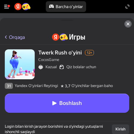
Barcha o'yinlar
Orqaga
Twerk Rush oʻyini
12+
CocosGame
Kazual
Qiz bolalar uchun
Yandex O'yinlari Reytingi
Oʻyinchilar bergan baho
31
3,7
Boshlash
Login bilan kirish jarayon borishini va o‘yindagi yutuqlarni
Kirish
ishonchli saqlaydi