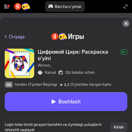
Barcha o'yinlar
Orqaga
Цифровой Цирк: Раскраска
6+
oʻyini
Winson_
Kazual
Qiz bolalar uchun
Yandex O'yinlari Reytingi
Oʻyinchilar bergan baho
66
4,3
Boshlash
Login bilan kirish jarayon borishini va o‘yindagi yutuqlarni
Kirish
ishonchli saqlaydi