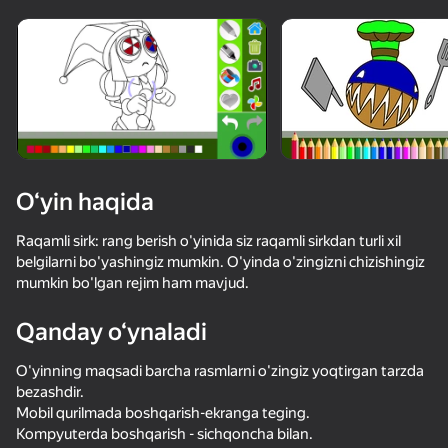
Qurilmani aylantiring
O‘yinlar faqat gorizontal
oriyentatsiyasida ishlaydi
O‘yin haqida
Raqamli sirk: rang berish o'yinida siz raqamli sirkdan turli xil
belgilarni bo'yashingiz mumkin. O'yinda o'zingizni chizishingiz
mumkin bo'lgan rejim ham mavjud.
Qanday o‘ynaladi
OʻYNASH
O'yinning maqsadi barcha rasmlarni o'zingiz yoqtirgan tarzda
bezashdir.
60
71
72
62
Mobil qurilmada boshqarish-ekranga teging.
It's not my neighbor: FNAF!
Побег из Школы: Злая Училка!
Обби: Рисовалка Онлайн
Спрунки
Kompyuterda boshqarish - sichqoncha bilan.