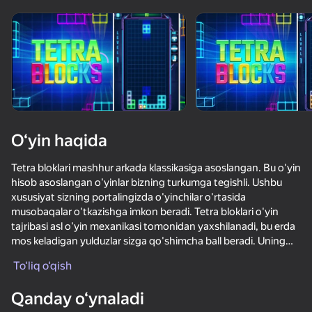
O‘yin haqida
Tetra bloklari mashhur arkada klassikasiga asoslangan. Bu o'yin
hisob asoslangan o'yinlar bizning turkumga tegishli. Ushbu
xususiyat sizning portalingizda o'yinchilar o'rtasida
musobaqalar o'tkazishga imkon beradi. Tetra bloklari o'yin
tajribasi asl o'yin mexanikasi tomonidan yaxshilanadi, bu erda
mos keladigan yulduzlar sizga qo'shimcha ball beradi. Uning
ajoyib neon ranglari sizni vaqt o'tib ketadigan o'yin oqimining
To‘liq o‘qish
ruhiy holatiga olib keladigan ajoyib muhit yaratadi.
Qanday o‘ynaladi