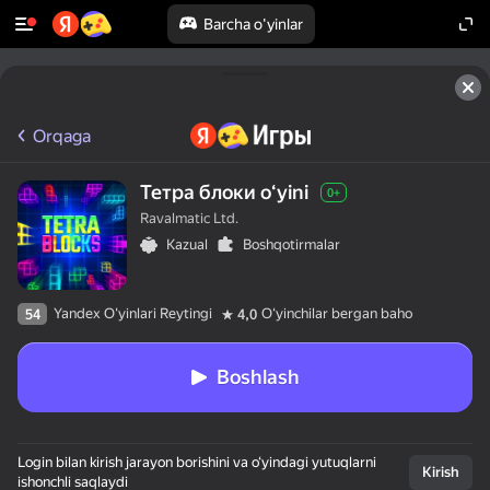
Barcha o'yinlar
Orqaga
Тетра блоки oʻyini
0+
Ravalmatic Ltd.
Kazual
Boshqotirmalar
Yandex O'yinlari Reytingi
Oʻyinchilar bergan baho
54
4,0
Boshlash
Login bilan kirish jarayon borishini va o‘yindagi yutuqlarni
Kirish
ishonchli saqlaydi