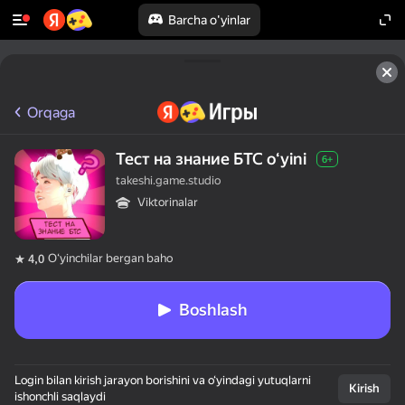
Barcha o'yinlar
Orqaga
Тест на знание БТС oʻyini
6+
takeshi.game.studio
Viktorinalar
Oʻyinchilar bergan baho
4,0
Boshlash
Login bilan kirish jarayon borishini va o‘yindagi yutuqlarni
Kirish
ishonchli saqlaydi