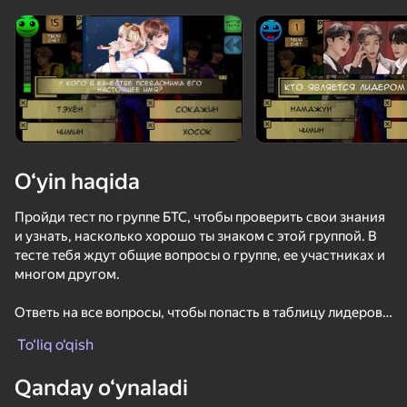
Qurilmani aylantiring
O‘yinlar faqat gorizontal
oriyentatsiyasida ishlaydi
O‘yin haqida
Пройди тест по группе БТС, чтобы проверить свои знания
и узнать, насколько хорошо ты знаком с этой группой. В
тесте тебя ждут общие вопросы о группе, ее участниках и
многом другом.
Ответь на все вопросы, чтобы попасть в таблицу лидеров.
OʻYNASH
Удачи!
To‘liq o‘qish
Qanday o‘ynaladi