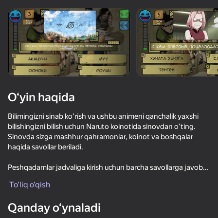
Qurilmani aylantiring
O‘yinlar faqat gorizontal
oriyentatsiyasida ishlaydi
O‘yin haqida
Bilimingizni sinab ko'rish va ushbu animeni qanchalik yaxshi
bilishingizni bilish uchun Naruto koinotida sinovdan o'ting.
Sinovda sizga mashhur qahramonlar, koinot va boshqalar
haqida savollar beriladi.
Peshqadamlar jadvaliga kirish uchun barcha savollarga javob
OʻYNASH
bering. Omad tilaymiz!
To‘liq o‘qish
Qanday o‘ynaladi