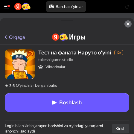
Barcha o'yinlar
Orqaga
Тест на фаната Наруто oʻyini
12+
takeshi.game.studio
Viktorinalar
Oʻyinchilar bergan baho
3,6
Boshlash
Login bilan kirish jarayon borishini va o‘yindagi yutuqlarni
Kirish
ishonchli saqlaydi