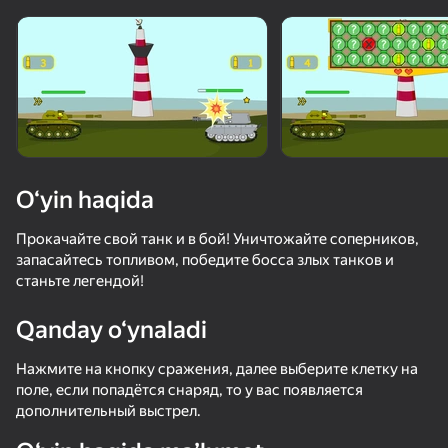
Qurilmani aylantiring
O‘yinlar faqat gorizontal
oriyentatsiyasida ishlaydi
O‘yin haqida
Прокачайте свой танк и в бой! Уничтожайте соперников,
запасайтесь топливом, победите босса злых танков и
станьте легендой!
Qanday o‘ynaladi
OʻYNASH
Нажмите на кнопку сражения, далее выберите клетку на
поле, если попадётся снаряд, то у вас появляется
дополнительный выстрел.