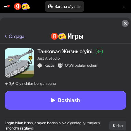
Barcha o'yinlar
Orqaga
Танковая Жизнь oʻyini
6+
Just A Studio
Kazual
Oʻgʻil bolalar uchun
Oʻyinchilar bergan baho
3,6
Boshlash
Login bilan kirish jarayon borishini va o‘yindagi yutuqlarni
Kirish
ishonchli saqlaydi