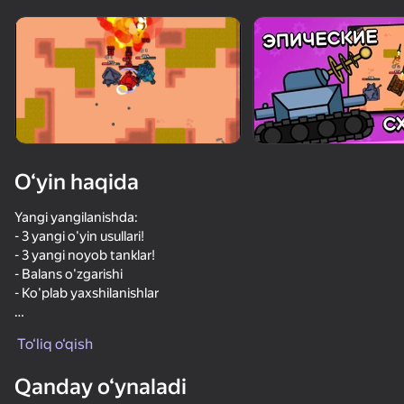
Qurilmani aylantiring
O‘yinlar faqat gorizontal
oriyentatsiyasida ishlaydi
O‘yin haqida
Yangi yangilanishda:
- 3 yangi o'yin usullari!
- 3 yangi noyob tanklar!
- Balans o'zgarishi
- Ko'plab yaxshilanishlar
OʻYNASH
Tanklar omon qolish uchun katta jangda jang qilishadi! Boshqa
To‘liq o‘qish
tanklarni yo'q qiling, kuchaytiring, pistirma qiling, janglarda
74
67
76
78
g'alaba qozoning, qutilarni oching va noyob mexanika bilan
Qanday o‘ynaladi
yangi tanklarni oching! Sinfingizni va o'yin uslubingizni
Хруст Металла: Противостояние
Создавай Оружие
Мир Танкования
Tank Stars