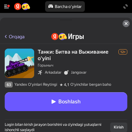
Barcha o'yinlar
Orqaga
Танки: Битва на Выживание
12+
oʻyini
Горыныч
Arkadalar
Jangovar
Yandex O'yinlari Reytingi
Oʻyinchilar bergan baho
63
4,1
Boshlash
Login bilan kirish jarayon borishini va o‘yindagi yutuqlarni
Kirish
ishonchli saqlaydi