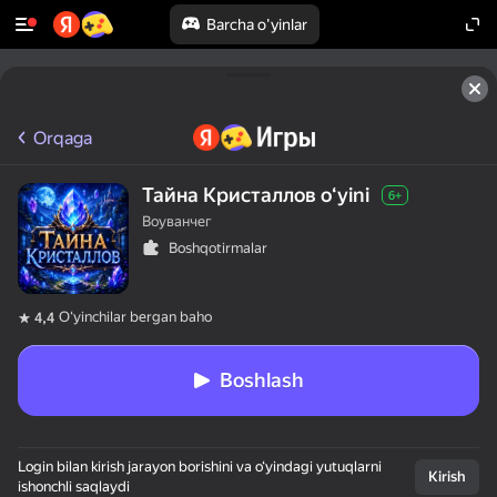
Barcha o'yinlar
Orqaga
Тайна Кристаллов oʻyini
6+
Воуванчег
Boshqotirmalar
Oʻyinchilar bergan baho
4,4
Boshlash
Login bilan kirish jarayon borishini va o‘yindagi yutuqlarni
Kirish
ishonchli saqlaydi