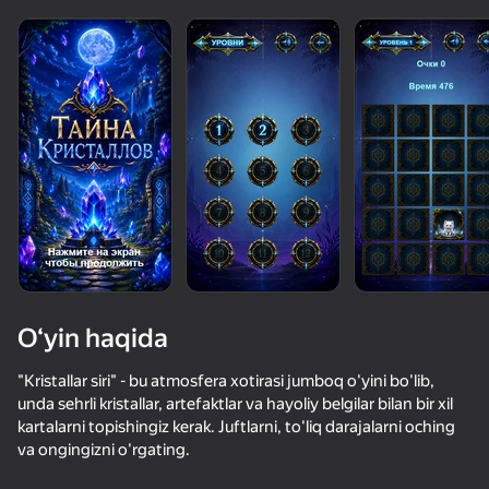
O‘yin haqida
"Kristallar siri" - bu atmosfera xotirasi jumboq o'yini bo'lib,
unda sehrli kristallar, artefaktlar va hayoliy belgilar bilan bir xil
kartalarni topishingiz kerak. Juftlarni, to'liq darajalarni oching
71
60
va ongingizni o'rgating.
Слияние пузырей
Реальная Охота
Солитер: Ассоциации