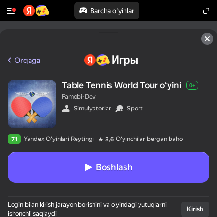
Barcha o'yinlar
Orqaga
Table Tennis World Tour oʻyini
0+
Famobi-Dev
Simulyatorlar
Sport
Yandex O'yinlari Reytingi
Oʻyinchilar bergan baho
71
3,6
Boshlash
Login bilan kirish jarayon borishini va o‘yindagi yutuqlarni
Kirish
ishonchli saqlaydi