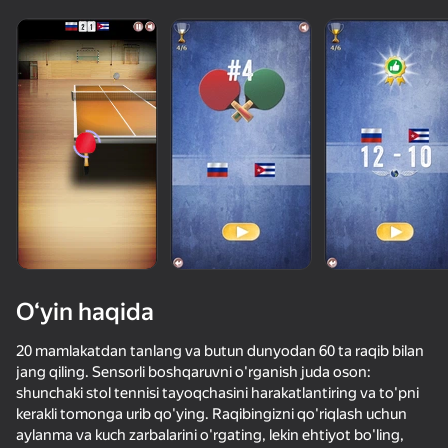
O‘yin haqida
20 mamlakatdan tanlang va butun dunyodan 60 ta raqib bilan
jang qiling. Sensorli boshqaruvni o'rganish juda oson:
shunchaki stol tennisi tayoqchasini harakatlantiring va to'pni
kerakli tomonga urib qo'ying. Raqibingizni qo'riqlash uchun
aylanma va kuch zarbalarini o'rgating, lekin ehtiyot bo'ling,