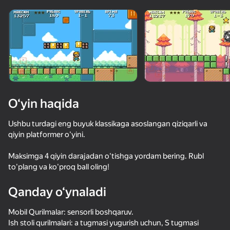
Qurilmani aylantiring
O‘yinlar faqat gorizontal
oriyentatsiyasida ishlaydi
O‘yin haqida
Ushbu turdagi eng buyuk klassikaga asoslangan qiziqarli va
qiyin platformer o'yini.
Maksimga 4 qiyin darajadan o'tishga yordam bering. Rubl
to'plang va ko'proq ball oling!
OʻYNASH
Qanday o‘ynaladi
61
47
46
Mobil Qurilmalar: sensorli boshqaruv.
Хулиганы на скейтах
Побег Хомяка: Тюрьма
Бро и странная семейка
Nyan Cat Cla
Ish stoli qurilmalari: a tugmasi yugurish uchun, S tugmasi