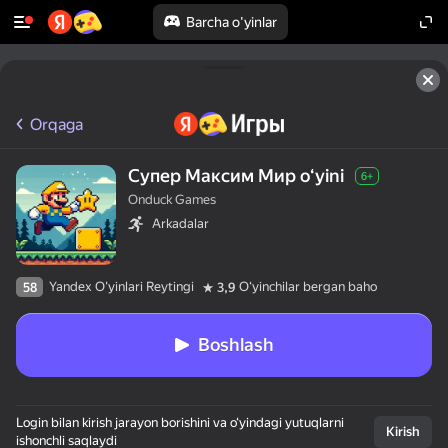
Barcha o'yinlar
Orqaga
Супер Максим Мир oʻyini
6+
Onduck Games
Arkadalar
Yandex O'yinlari Reytingi
Oʻyinchilar bergan baho
58
3,9
Boshlash
Login bilan kirish jarayon borishini va o‘yindagi yutuqlarni
Kirish
ishonchli saqlaydi