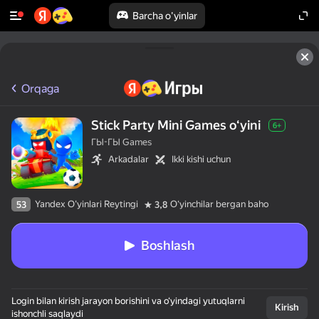
Barcha o'yinlar
Orqaga
Stick Party Mini Games oʻyini
6+
ГЫ-ГЫ Games
Arkadalar
Ikki kishi uchun
Yandex O'yinlari Reytingi
Oʻyinchilar bergan baho
53
3,8
Boshlash
50+ eng yaxshi 
Login bilan kirish jarayon borishini va o‘yindagi yutuqlarni
o‘yinlar,

Kirish
ishonchli saqlaydi
hatto ularni
