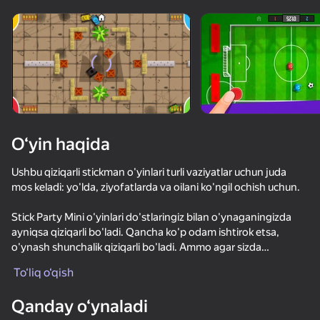
“o‘ynamaydigan”

kişilar ham o‘ynaydi
Qurilmani aylantiring
O‘yinlar faqat gorizontal
oriyentatsiyasida ishlaydi
Ko'rish
O‘yin haqida
Ushbu qiziqarli stickman o'yinlari turli vaziyatlar uchun juda
mos keladi: yo'lda, ziyofatlarda va oilani ko'ngil ochish uchun.
Stick Party Mini o'yinlari do'stlaringiz bilan o'ynaganingizda
ayniqsa qiziqarli bo'ladi. Qancha ko'p odam ishtirok etsa,
o'ynash shunchalik qiziqarli bo'ladi. Ammo agar sizda
OʻYNASH
kompaniya bo'lmasa, xavotir olmang - siz ham o'z
To‘liq o‘qish
mahoratingizni oshirib, do'stlaringiz bilan musobaqalarda
72
68
66
74
kelajakdagi g'alabalarga tayyorgarlik ko'rishingiz mumkin.
Qanday o‘ynaladi
Archer Ragdoll Masters
Слэш Битва
4 плеера - игры на двоих, троих, четверых